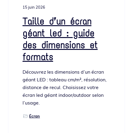
o
i
e
15 juin 2026
n
n
p
c
Taille d’un écran
r
i
géant led : guide
i
p
n
a
des dimensions et
c
l
formats
i
p
a
Découvrez les dimen­sions d’un écran
l
géant LED : tableau cm/m², réso­lu­tion,
e
dis­tance de recul. Choisissez votre
écran led géant indoor/outdoor selon
l’usage.
Écran