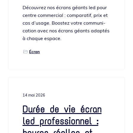
Découvrez nos écrans géants led pour
centre com­mer­cial : com­pa­ra­tif, prix et
cas d’u­sage. Boostez votre com­mu­ni­
ca­tion avec nos écrans géants adap­tés
à chaque espace.
Écran
14 mai 2026
Durée de vie écran
led professionnel :