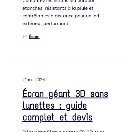
Comparez les écrans led out­door
étanches, résis­tants à la pluie et
contrô­lables à dis­tance pour un led
exté­rieur performant.
Écran
21 mai 2026
Écran géant 3D sans
lunettes : guide
complet et devis
Découvrez l’é­cran géant LED 3D sans