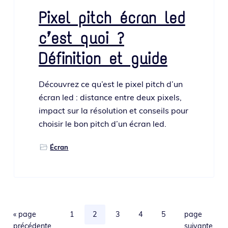
Pixel pitch écran led
c’est quoi ?
Définition et guide
Découvrez ce qu’est le pixel pitch d’un
écran led : dis­tance entre deux pixels,
impact sur la réso­lu­tion et conseils pour
choi­sir le bon pitch d’un écran led.
Écran
Aller
Page
Page
Page
Page
Page
Aller
«
page
1
2
3
4
5
page
à
à
précédente
suivante