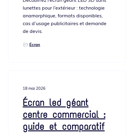
lunettes pour l’ex­té­rieur : tech­no­lo­gie
ana­mor­phique, for­mats dis­po­nibles,
cas d’u­sage publi­ci­taires et demande
de devis.
Écran
18 mai 2026
Écran led géant
centre commercial :
guide et comparatif