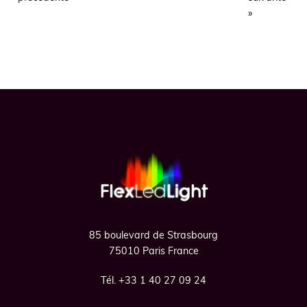
la
la
»
Footer
85 boulevard de Strasbourg
75010 Paris France
Tél. +33 1 40 27 09 24