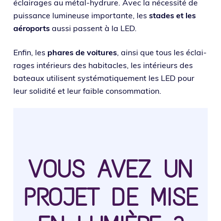
éclai­rages au métal-hydrure. Avec la néces­si­té de
puis­sance lumi­neuse impor­tante, les
stades et les
aéro­ports
aus­si passent à la LED.
Enfin, les
phares de voi­tures
, ain­si que tous les éclai­
rages inté­rieurs des habi­tacles, les inté­rieurs des
bateaux uti­lisent sys­té­ma­ti­que­ment les LED pour
leur soli­di­té et leur faible consommation.
VOUS AVEZ UN
PROJET DE MISE