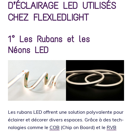
D’ÉCLAIRAGE LED UTILISÉS
CHEZ FLEXLEDLIGHT
1° Les Rubans et les
Néons LED
Les rubans LED offrent une solu­tion poly­va­lente pour
éclai­rer et déco­rer divers espaces. Grâce à des tech­
no­lo­gies comme le
COB
(Chip on Board) et le
RVB