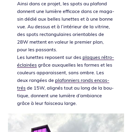
Ainsi dans ce pro­jet, les spots au pla­fond
donnent une lumière effi­cace dans ce maga­
sin dédié aux belles lunettes et à une bonne
vue. Au des­sus et à l’in­té­rieur de la vitrine,
des spots rec­tan­gu­laires orien­tables de
28W mettent en valeur le pre­mier plan,
pour les pas­sants.
Les lunettes reposent sur des
plaques rétro-
éclai­rées
grâce aux­quelles les formes et les
cou­leurs appa­raissent, sans ombre. Les
deux ran­gées de
pla­fon­niers ronds encas­
trés
de 15W, ali­gnés tout au long de la bou­
tique, donnent une lumière d’am­biance
grâce à leur fais­ceau large.