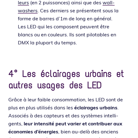
leurs
(en 2 puis­sances) ain­si que des
wall-
washers
. Ces der­niers se pré­sentent sous la
forme de barres d’1m de long en géné­ral.
Les LED qui les com­posent peuvent être
blancs ou en cou­leurs. Ils sont pilo­tables en
DMX la plu­part du temps.
4° Les éclairages urbains et
autres usages des LED
Grâce à leur faible consom­ma­tion, les LED sont de
plus en plus uti­li­sés dans les
éclai­rages urbains
.
Associés à des cap­teurs et des sys­tèmes intel­li­
gents,
leur inten­si­té peut varier et contri­buer aux
éco­no­mies d’éner­gies
, bien au-delà des anciens