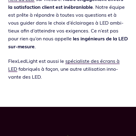
la satis­fac­tion client est inébran­lable
. Notre équipe
est prête à répondre à toutes vos ques­tions et à
vous gui­der dans le choix d’é­clai­rages à LED ambi­
tieux afin d’at­teindre vos exi­gences. Ce n’est pas
pour rien qu’on nous appelle
les ingé­nieurs de la LED
sur-mesure
.
FlexLedLight est aus­si le
spé­cia­liste des écrans à
LED
fabri­qués à façon, une autre uti­li­sa­tion inno­
vante des LED.