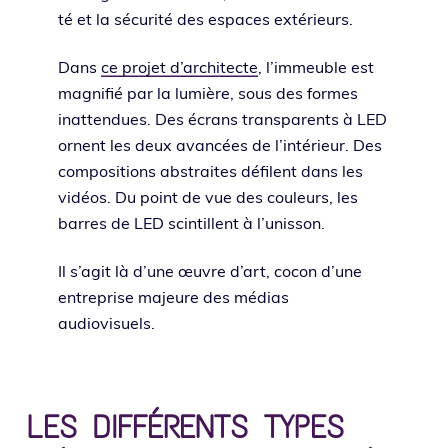
té et la sécu­ri­té des espaces extérieurs.
Dans
ce pro­jet d’ar­chi­tecte
, l’im­meuble est
magni­fié par la lumière, sous des formes
inat­ten­dues. Des écrans trans­pa­rents à LED
ornent les deux avan­cées de l’in­té­rieur. Des
com­po­si­tions abs­traites défilent dans les
vidéos. Du point de vue des cou­leurs, les
barres de LED scin­tillent à l’unisson.
Il s’a­git là d’une œuvre d’art, cocon d’une
entre­prise majeure des médias
audiovisuels.
LES DIFFÉRENTS TYPES