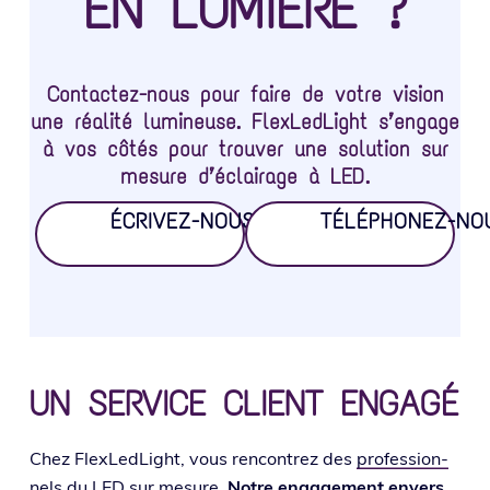
EN LUMIÈRE ?
Contactez-nous pour faire de votre vision
une réalité lumineuse. FlexLedLight s’engage
à vos côtés pour trouver une solution sur
mesure d’éclairage à LED
.
ÉCRIVEZ-NOUS !
TÉLÉPHONEZ-NO
UN SERVICE CLIENT ENGAGÉ
Chez FlexLedLight, vous ren­con­trez des
pro­fes­sion­
nels du LED
sur mesure.
Notre enga­ge­ment envers