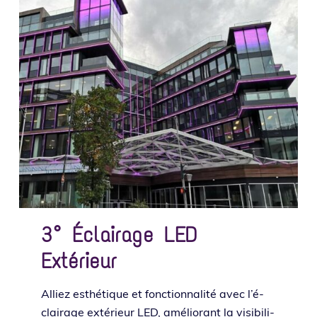
3°
Éclairage LED
Extérieur
Alliez esthé­tique et fonc­tion­na­li­té avec l’é­
clai­rage exté­rieur LED, amé­lio­rant la visi­bi­li­