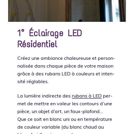
1° Éclairage LED
Résidentiel
Créez une ambiance cha­leu­reuse et per­son­
na­li­sée dans chaque pièce de votre mai­son
grâce à des rubans LED à cou­leurs et inten­
si­té réglables.
La lumière indi­recte des
rubans à LED
per­
met de mettre en valeur les contours d’une
pièce, un objet d’art, un faux-pla­fond…
Que ce soit en blanc uni ou en tem­pé­ra­ture
de cou­leur variable (du blanc chaud au