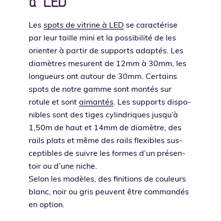
à LED
Les
spots de vitrine à LED
se carac­té­rise
par leur taille mini et la pos­si­bi­li­té de les
orien­ter à par­tir de sup­ports adap­tés. Les
dia­mètres mesurent de 12mm à 30mm, les
lon­gueurs ont autour de 30mm. Certains
spots de notre gamme sont mon­tés sur
rotule et sont
aiman­tés
. Les sup­ports dis­po­
nibles sont des tiges cylin­driques jus­qu’à
1,50m de haut et 14mm de dia­mètre, des
rails plats et même des rails flexibles sus­
cep­tibles de suivre les formes d’un pré­sen­
toir ou d’une niche.
Selon les modèles, des fini­tions de cou­leurs
blanc, noir ou gris peuvent être com­man­dés
en option.