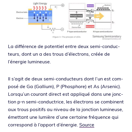
La dif­fé­rence de poten­tiel entre deux semi-conduc­
teurs, dont un a des trous d’élec­trons, créée de
l’éner­gie lumineuse.
Il s’a­git de deux semi-conduc­teurs dont l’un est com­
po­sé de Ga (Gallium), P (Phosphore) et As (Arsenic).
Lorsqu’un cou­rant direct est appli­qué dans une jonc­
tion p‑n semi-conduc­trice, les élec­trons se com­binent
aux trous posi­tifs au niveau de la jonc­tion lumi­neuse,
émet­tant une lumière d’une cer­taine fré­quence qui
cor­res­pond à l’apport d’éner­gie.
Source