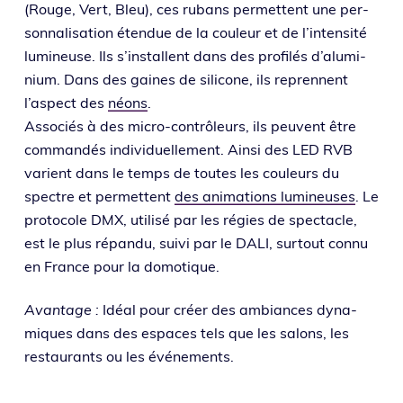
(Rouge, Vert, Bleu), ces rubans per­mettent une per­
son­na­li­sa­tion éten­due de la cou­leur et de l’in­ten­si­té
lumi­neuse. Ils s’ins­tallent dans des pro­fi­lés d’a­lu­mi­
nium. Dans des gaines de sili­cone, ils reprennent
l’as­pect des
néons
.
Associés à des micro-contrô­leurs, ils peuvent être
com­man­dés indi­vi­duel­le­ment. Ainsi des LED RVB
varient dans le temps de toutes les cou­leurs du
spectre et per­mettent
des ani­ma­tions lumi­neuses
. Le
pro­to­cole DMX, uti­li­sé par les régies de spec­tacle,
est le plus répan­du, sui­vi par le DALI, sur­tout connu
en France pour la domotique.
Avantage :
Idéal pour créer des ambiances dyna­
miques dans des espaces tels que les salons, les
res­tau­rants ou les événements.