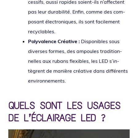
ces­sifs, aus­si rapides soient-ils n’af­fectent
pas leur dura­bi­li­té. Enfin, comme des com­
po­sant élec­tro­niques, ils sont faci­le­ment
recyclables.
Polyvalence Créative :
Disponibles sous
diverses formes, des ampoules tra­di­tion­
nelles aux rubans flexibles, les LED s’in­
tègrent de manière créa­tive dans dif­fé­rents
environnements.
QUELS SONT LES USAGES
DE L’ÉCLAIRAGE LED ?