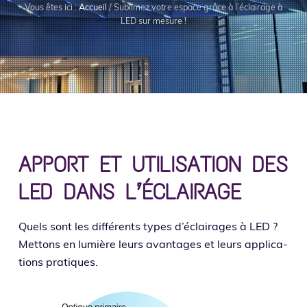
o
i
e
Vous êtes ici :
Accueil
/
Sublimez votre espace grâce à l’éclairage à
LED sur mesure !
n
n
p
c
r
i
i
p
n
a
c
l
i
p
APPORT ET UTILISATION DES
a
l
LED DANS L’ÉCLAIRAGE
e
Quels sont les dif­fé­rents types d’é­clai­rages à LED ?
Mettons en lumière leurs avan­tages et leurs appli­ca­
tions pratiques.