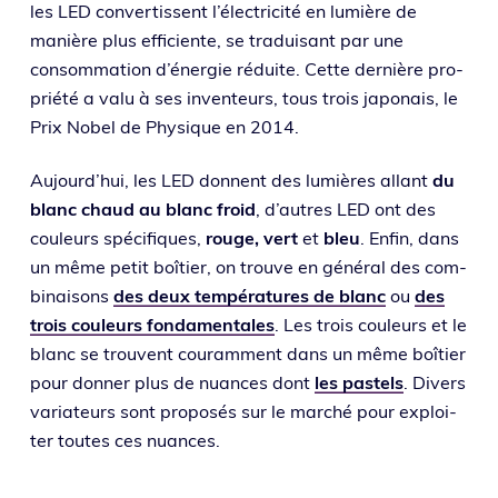
les LED conver­tissent l’élec­tri­ci­té en lumière de
manière plus effi­ciente, se tra­dui­sant par une
consom­ma­tion d’éner­gie réduite. Cette der­nière pro­
prié­té a valu à ses inven­teurs, tous trois japo­nais, le
Prix Nobel de Physique en 2014.
Aujourd’hui, les LED donnent des lumières allant
du
blanc chaud au blanc froid
, d’autres LED ont des
cou­leurs spé­ci­fiques,
rouge, vert
et
bleu
. Enfin, dans
un même petit boî­tier, on trouve en géné­ral des com­
bi­nai­sons
des deux tem­pé­ra­tures de blanc
ou
des
trois cou­leurs fon­da­men­tales
. Les trois cou­leurs et le
blanc se trouvent cou­ram­ment dans un même boî­tier
pour don­ner plus de nuances dont
les pas­tels
. Divers
varia­teurs sont pro­po­sés sur le mar­ché pour exploi­
ter toutes ces nuances.