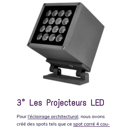
3° Les
Projecteurs LED
Pour
l’é­clai­rage archi­tec­tu­ral
, nous avons
créé des spots tels que ce
spot car­ré 4 cou­