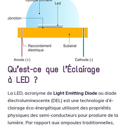
Qu’est-ce que l’Éclairage
à LED ?
La LED, acro­nyme de
Light Emitting Diode
ou diode
élec­tro­lu­mi­nes­cente (DEL) est une tech­no­lo­gie d’é­
clai­rage éco-éner­gé­tique uti­li­sant des pro­prié­tés
phy­siques des semi-conduc­teurs pour pro­duire de la
lumière. Par rap­port aux ampoules tra­di­tion­nelles,