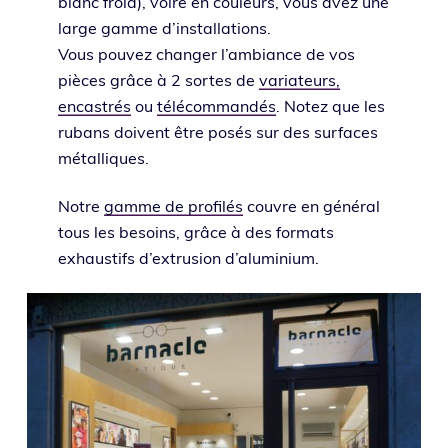
blanc froid), voire en cou­leurs, vous avez une
large gamme d’ins­tal­la­tions.
Vous pou­vez chan­ger l’am­biance de vos
pièces grâce à 2 sortes de
varia­teurs,
encas­trés
ou
télé­com­man­dés
. Notez que les
rubans doivent être posés sur des sur­faces
métalliques.
Notre
gamme de pro­fi­lés
couvre en géné­ral
tous les besoins, grâce à des for­mats
exhaus­tifs d’ex­tru­sion d’aluminium.