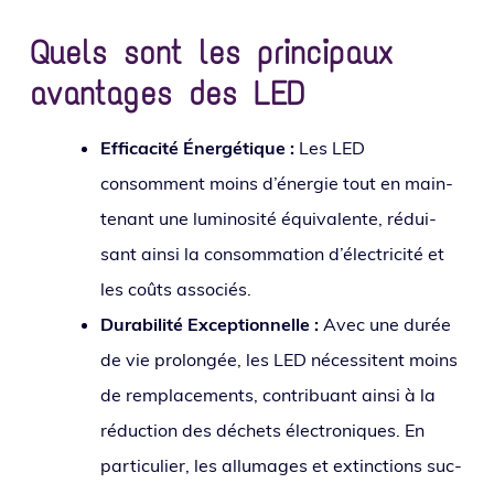
Quels sont les principaux
avantages des LED
Efficacité Énergétique :
Les LED
consomment moins d’éner­gie tout en main­
te­nant une lumi­no­si­té équi­va­lente, rédui­
sant ain­si la consom­ma­tion d’élec­tri­ci­té et
les coûts associés.
Durabilité Exceptionnelle :
Avec une durée
de vie pro­lon­gée, les LED néces­sitent moins
de rem­pla­ce­ments, contri­buant ain­si à la
réduc­tion des déchets élec­tro­niques. En
par­ti­cu­lier, les allu­mages et extinc­tions suc­