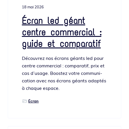
o
i
e
18 mai 2026
n
n
p
c
Écran led géant
r
i
centre commercial :
i
p
n
a
guide et comparatif
c
l
i
Découvrez nos écrans géants led pour
p
centre com­mer­cial : com­pa­ra­tif, prix et
a
cas d’u­sage. Boostez votre com­mu­ni­
l
ca­tion avec nos écrans géants adap­tés
e
à chaque espace.
Écran