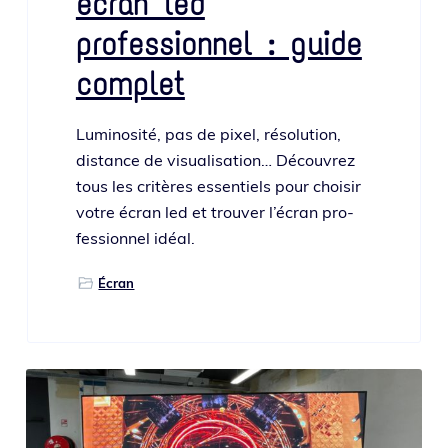
écran led
professionnel : guide
complet
Luminosité, pas de pixel, réso­lu­tion,
dis­tance de visua­li­sa­tion… Découvrez
tous les cri­tères essen­tiels pour choi­sir
votre écran led et trou­ver l’é­cran pro­
fes­sion­nel idéal.
Écran