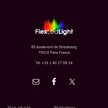
Footer
85 boulevard de Strasbourg
75010 Paris France
Tél. +33 1 40 27 09 24
FlexLedLight
Réalisations