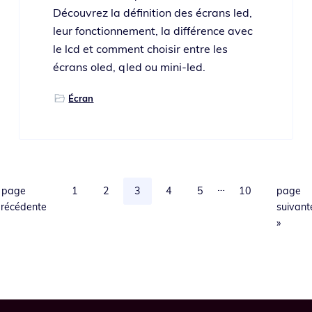
Découvrez la défi­ni­tion des écrans led,
leur fonc­tion­ne­ment, la dif­fé­rence avec
le lcd et com­ment choi­sir entre les
écrans oled, qled ou mini-led.
Écran
Pages
…
Aller
Page
Page
Page
Page
Page
Page
Aller
«
page
1
2
3
4
5
10
page
provisoires
à
à
récédente
suivant
omises
la
la
»