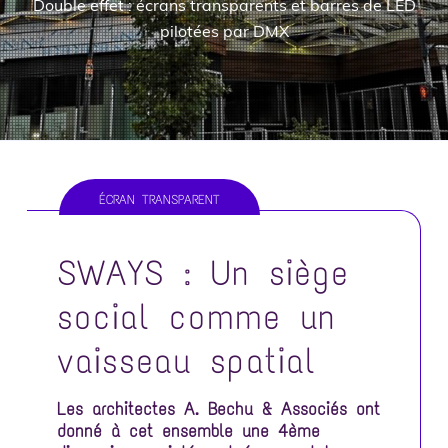
Double effet : écrans transparents et barres de LED
o
i
e
pilotées par DMX
n
n
p
c
r
i
i
p
n
a
c
l
i
ÉCRAN TRANSPARENT
p
a
SWAYS : Un siège
l
e
social comme un
vaisseau spatial
Les architectes A. Bechu & Associés ont
donné à cet ensemble une 4ème