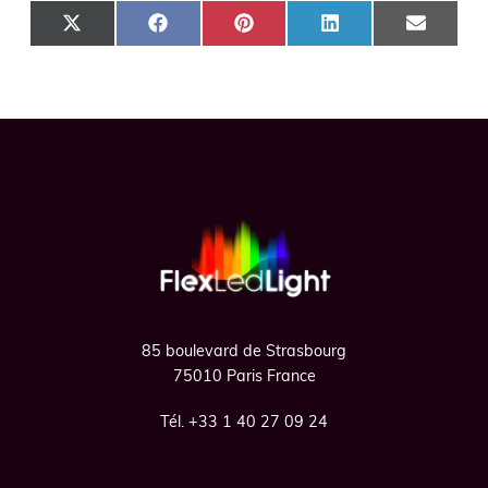
SHARE ON X (TWITTER)
SHARE ON FACEBOOK
SHARE ON PINTEREST
SHARE ON LINKEDIN
SHARE ON
Footer
85 boulevard de Strasbourg
75010 Paris France
Tél. +33 1 40 27 09 24