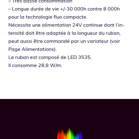
– Très basse consommation
– Longue durée de vie +/-30 000h contre 8 000h
pour la tech­no­lo­gie fluo compacte.
Nécessite une ali­men­ta­tion 24V conti­nue dont l’in­
ten­si­té doit être adap­tée à la lon­gueur du ruban,
peut aus­si être com­man­dé par un varia­teur (voir
Page Alimentations).
Le ruban est com­po­sé de LED 3535.
Il consomme 28,8 W/m.
Footer