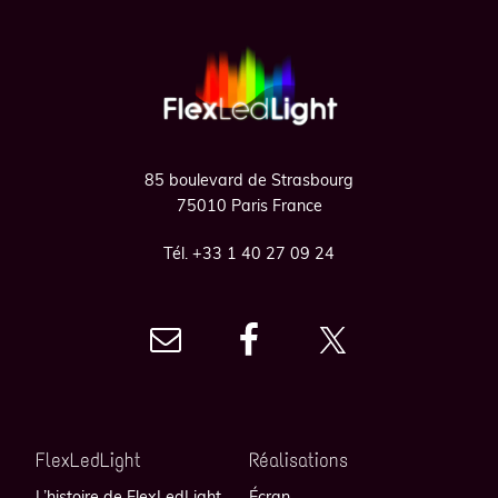
Footer
85 boulevard de Strasbourg
75010 Paris France
Tél. +33 1 40 27 09 24
FlexLedLight
Réalisations
L’histoire de FlexLedLight
Écran