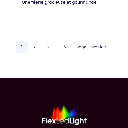
Une fée­rie gra­cieuse et gourmande
Pages
…
Page
Page
Page
Page
Aller
1
2
3
5
page suivante »
provisoires
à
omises
la
Footer