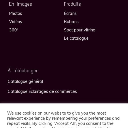
En images
Produits
Photos
Écrans
Vidéos
Rubans
360°
Spot pour vitrine
Le catalogue
À télécharger
Catalogue général
Catalogue Éclairages de commerces
We use cookies on our website to give you the most
relevant experience by remembering your preferences and
repeat visits. By clicking “Accept All”, you consent to the