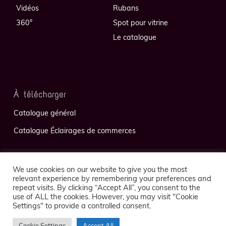
Vidéos
Rubans
360°
Spot pour vitrine
Le catalogue
À télécharger
Catalogue général
Catalogue Éclairages de commerces
We use cookies on our website to give you the most
relevant experience by remembering your preferences and
repeat visits. By clicking “Accept All”, you consent to the
use of ALL the cookies. However, you may visit "Cookie
Politique de confidentialité
Mentions légales
Settings" to provide a controlled consent.
Cookie Settings
Accept All