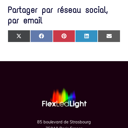
Partager par réseau social,
par email
SHARE ON X (TWITTER)
SHARE ON FACEBOOK
SHARE ON PINTEREST
SHARE ON LINKEDIN
SHARE ON
Footer
85 boulevard de Strasbourg