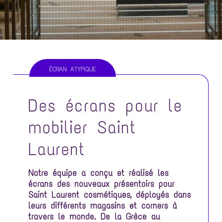
o
i
e
n
n
p
c
r
i
i
p
n
a
ÉCRAN ATYPIQUE
c
l
i
Des écrans pour le
p
a
mobilier Saint
l
Laurent
e
Notre équipe a conçu et réalisé les
écrans des nouveaux présentoirs pour
Saint Laurent cosmétiques, déployés dans
leurs différents magasins et corners à
travers le monde. De la Grèce au