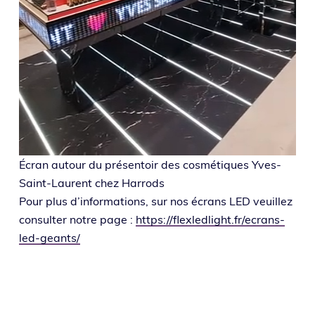
Écran autour du pré­sen­toir des cos­mé­tiques Yves-
Saint-Laurent chez Harrods
Pour plus d’in­for­ma­tions, sur nos écrans LED veuillez
consul­ter notre page :
https://flexledlight.fr/ecrans-
led-geants/