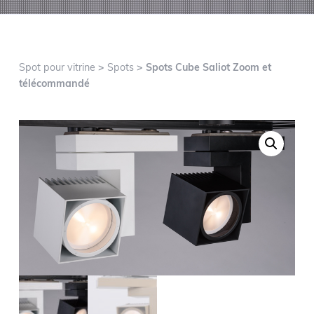
o
i
e
n
n
p
c
r
i
Spot pour vitrine
>
Spots
> Spots Cube Saliot Zoom et
i
p
télécommandé
n
a
c
l
i
p
a
l
e