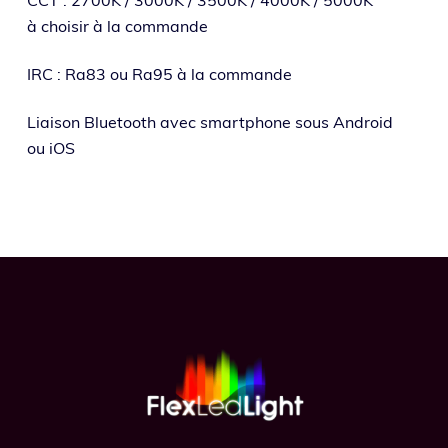
à choi­sir à la commande
IRC : Ra83 ou Ra95 à la commande
Liaison Bluetooth avec smart­phone sous Android
ou iOS
Footer