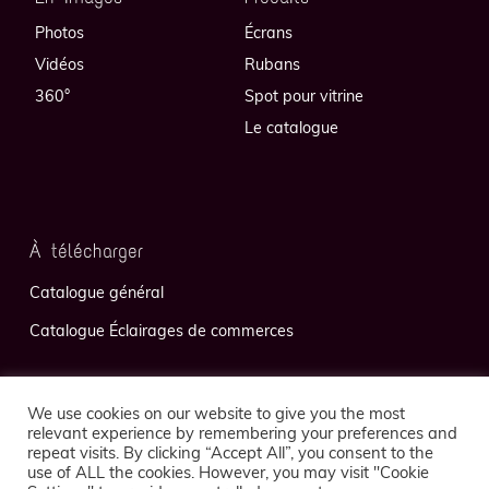
Photos
Écrans
Vidéos
Rubans
360°
Spot pour vitrine
Le catalogue
À télécharger
Catalogue général
Catalogue Éclairages de commerces
We use cookies on our website to give you the most
relevant experience by remembering your preferences and
repeat visits. By clicking “Accept All”, you consent to the
use of ALL the cookies. However, you may visit "Cookie
Politique de confidentialité
Mentions légales