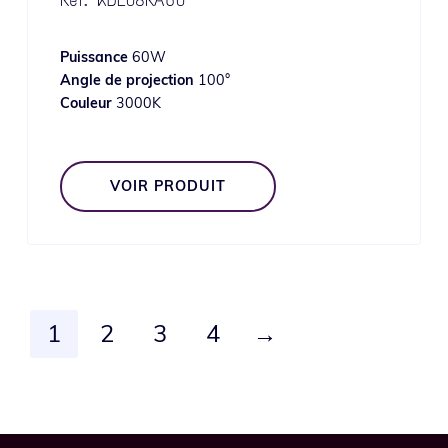
Réf.
KDL08RA60
Puissance
60W
Angle de projection
100°
Couleur
3000K
VOIR PRODUIT
1
2
3
4
→