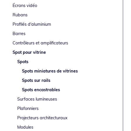
latérale
o
i
é
e
Écrans vidéo
n
n
r
principale
Rubans
p
c
a
Profilés d'aluminium
r
i
l
i
p
e
Barres
n
a
p
Contrôleurs et amplificateurs
c
l
r
Spot pour vitrine
i
i
Spots
p
n
a
c
Spots miniatures de vitrines
l
i
Spots sur rails
e
p
Spots encastrables
a
Surfaces lumineuses
l
e
Plafonniers
Projecteurs architecturaux
Modules