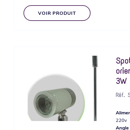
VOIR PRODUIT
Spo
orie
3W
Réf.
S
Alimen
220v
Angle