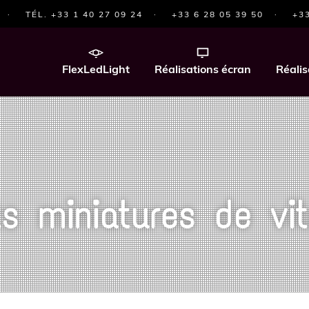
·
TÉL. +33 1 40 27 09 24
·
+33 6 28 05 39 50
·
+33
FlexLedLight
Réalisations écran
Réalis
s miniatures de vit