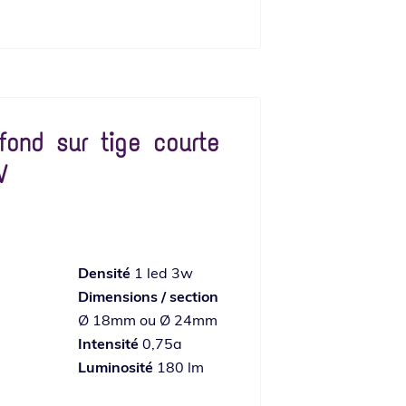
fond sur tige courte
W
Densité
1 led 3w
Dimensions / section
Ø 18mm ou Ø 24mm
Intensité
0,75a
Luminosité
180 lm