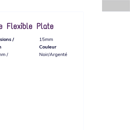
e Flexible Plate
ions /
15mm
n
Couleur
m /
Noir/Argenté