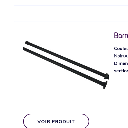
Bar
Coule
Noir/A
Dimens
sectio
VOIR PRODUIT