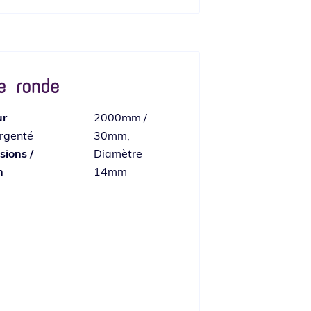
re ronde
ur
2000mm /
rgenté
30mm,
ions /
Diamètre
n
14mm