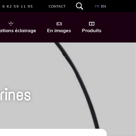
 6 62 59 11 95
CONTACT
FR
EN
RECHERCHER
DANS
CE
SITE
ations éclairage
En images
Produits
WEB
rines