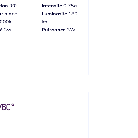
tion
30°
Intensité
0,75a
ur
blanc
Luminosité
180
6000k
lm
té
3w
Puissance
3W
/60°