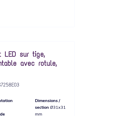
t LED sur tige,
ntable avec rotule,
7258E03
tation
Dimensions /
section
Ø31x31
 de
mm