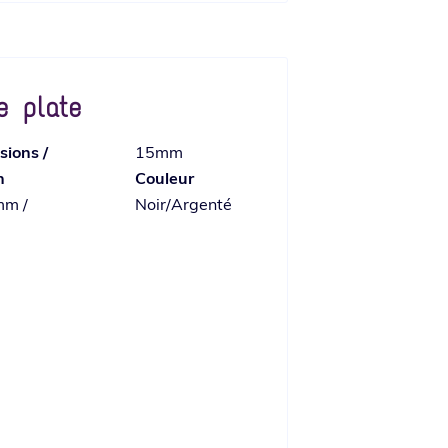
e plate
ions /
15mm
n
Couleur
m /
Noir/Argenté