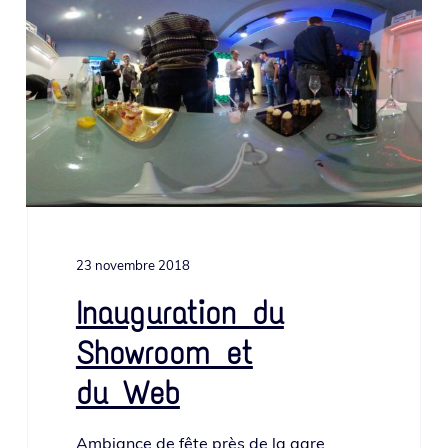
o
i
e
n
n
p
c
r
i
i
p
n
a
c
l
i
p
a
23 novembre 2018
l
e
Inauguration du
Showroom et
du Web
Ambiance de fête près de la gare