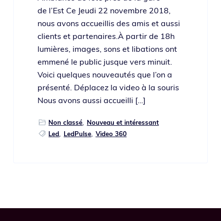
de l’Est Ce Jeudi 22 novembre 2018,
nous avons accueillis des amis et aus­si
clients et par­te­naires.À par­tir de 18h
lumières, images, sons et liba­tions ont
emme­né le public jusque vers minuit.
Voici quelques nou­veau­tés que l’on a
pré­sen­té. Déplacez la video à la sou­ris
Nous avons aus­si accueilli […]
Non classé
,
Nouveau et intéressant
Led
,
LedPulse
,
Video 360