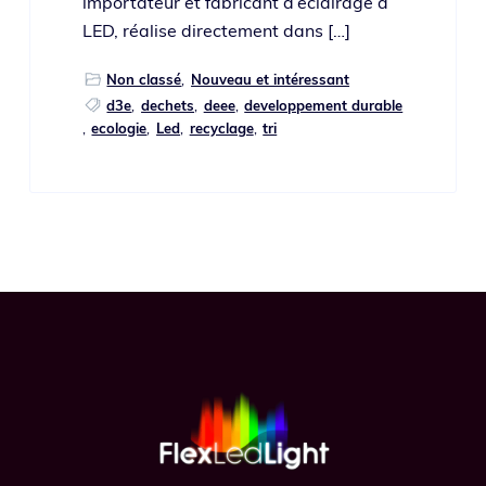
impor­ta­teur et fabri­cant d’éclairage à
LED, réa­lise direc­te­ment dans […]
Non classé
,
Nouveau et intéressant
d3e
,
dechets
,
deee
,
developpement durable
,
ecologie
,
Led
,
recyclage
,
tri
Footer