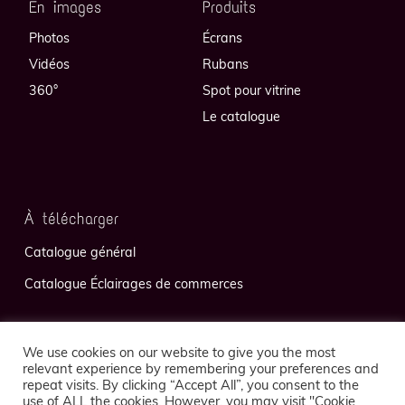
En images
Produits
Photos
Écrans
Vidéos
Rubans
360°
Spot pour vitrine
Le catalogue
À télécharger
Catalogue général
Catalogue Éclairages de commerces
We use cookies on our website to give you the most
relevant experience by remembering your preferences and
repeat visits. By clicking “Accept All”, you consent to the
use of ALL the cookies. However, you may visit "Cookie
Politique de confidentialité
Mentions légales