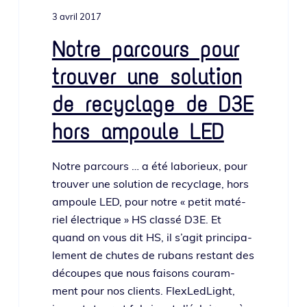
o
i
e
3 avril 2017
n
n
p
c
Notre parcours pour
r
i
trouver une solution
i
p
n
a
de recyclage de D3E
c
l
hors ampoule LED
i
p
a
Notre par­cours … a été labo­rieux, pour
l
trou­ver une solu­tion de recy­clage, hors
e
ampoule LED, pour notre « petit maté­
riel élec­trique » HS clas­sé D3E. Et
quand on vous dit HS, il s’a­git prin­ci­pa­
le­ment de chutes de rubans res­tant des
découpes que nous fai­sons cou­ram­
ment pour nos clients. FlexLedLight,