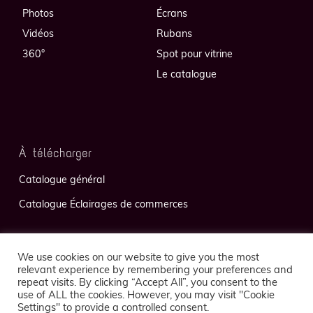
Photos
Écrans
Vidéos
Rubans
360°
Spot pour vitrine
Le catalogue
À télécharger
Catalogue général
Catalogue Éclairages de commerces
We use cookies on our website to give you the most
relevant experience by remembering your preferences and
repeat visits. By clicking “Accept All”, you consent to the
use of ALL the cookies. However, you may visit "Cookie
Politique de confidentialité
Mentions légales
Settings" to provide a controlled consent.