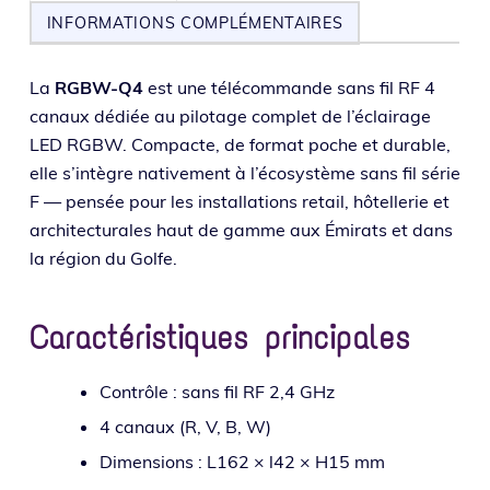
INFORMATIONS COMPLÉMENTAIRES
La
RGBW-Q4
est une télé­com­mande sans fil RF 4
canaux dédiée au pilo­tage com­plet de l’é­clai­rage
LED RGBW. Compacte, de for­mat poche et durable,
elle s’in­tègre nati­ve­ment à l’é­co­sys­tème sans fil série
F — pen­sée pour les ins­tal­la­tions retail, hôtel­le­rie et
archi­tec­tu­rales haut de gamme aux Émirats et dans
la région du Golfe.
Caractéristiques principales
Contrôle : sans fil RF 2,4 GHz
4 canaux (R, V, B, W)
Dimensions : L162 × l42 × H15 mm