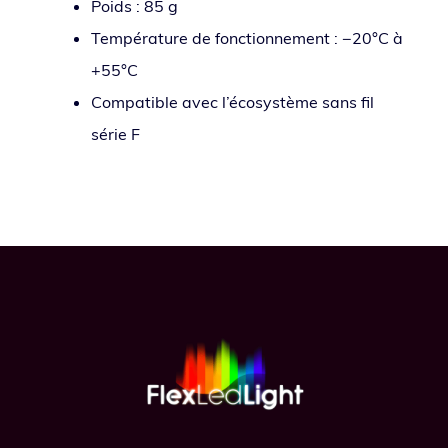
Poids : 85 g
Température de fonc­tion­ne­ment : −20°C à
+55°C
Compatible avec l’é­co­sys­tème sans fil
série F
Footer