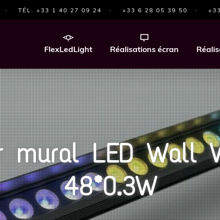
·
TÉL. +33 1 40 27 09 24
·
+33 6 28 05 39 50
·
+33
FlexLedLight
Réalisations écran
Réalis
ur mural LED Wall 
48*0.3W