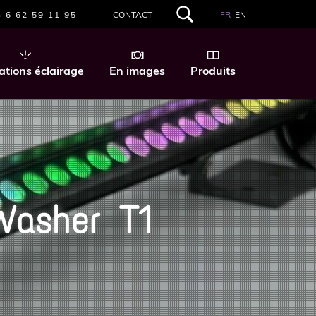
 6 62 59 11 95
CONTACT
FR
EN
RECHERCHER
DANS
CE
SITE
ations éclairage
En images
Produits
WEB
Washer T1