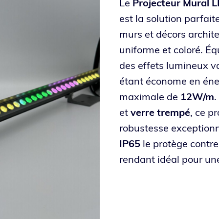
Le
Projecteur Mural 
est la solution parfait
murs et décors archit
uniforme et coloré. É
des effets lumineux va
étant économe en éne
maximale de
12W/m
et
verre trempé
, ce p
robustesse exceptionne
IP65
le protège contre 
rendant idéal pour une