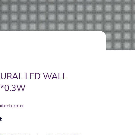
MURAL LED WALL
8*0.3W
hitecturaux
t