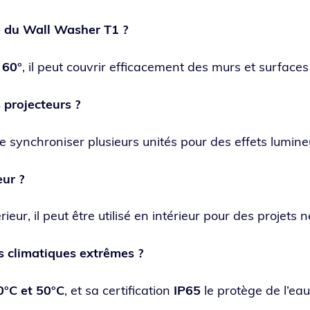
ge du Wall Washer T1 ?
 60°
, il peut cou­vrir effi­ca­ce­ment des murs et sur­face
s projecteurs ?
 syn­chro­ni­ser plu­sieurs uni­tés pour des effets lumi­
eur ?
ieur, il peut être uti­li­sé en inté­rieur pour des pro­jets n
ns cli­ma­tiques extrêmes ?
0°C et 50°C
, et sa cer­ti­fi­ca­tion
IP65
le pro­tège de l’eau