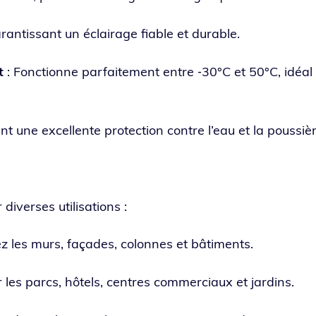
an­tis­sant un éclai­rage fiable et durable.
t
: Fonctionne par­fai­te­ment entre ‑30°C et 50°C, idéal 
nt une excel­lente pro­tec­tion contre l’eau et la poussièr
diverses utilisations :
z les murs, façades, colonnes et bâtiments.
 les parcs, hôtels, centres com­mer­ciaux et jardins.