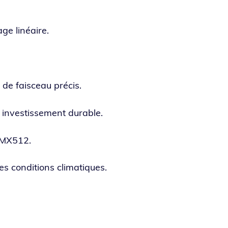
rage linéaire.
de fais­ceau précis.
 inves­tis­se­ment durable.
 DMX512.
es condi­tions climatiques.