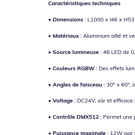
Caractéristiques tech­niques
•
Dimensions
: L1000 x l46 x H53 
•
Matériaux
: Aluminium allié et ve
•
Source lumi­neuse
: 48 LED de 0,
•
Couleurs RGBW
: Des effets lu
•
Angles de fais­ceau
: 30° x 60°, 
•
Voltage
: DC24V, sûr et effi­cace p
•
Contrôle DMX512
: Permet une p
•
Puissance maxi­male
: 12W par m