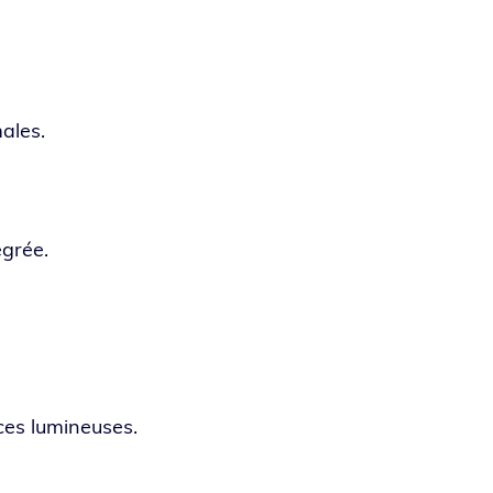
males.
égrée.
nces lumineuses.