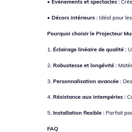
•
Événements et spec­tacles
: Cré
•
Décors inté­rieurs
: Idéal pour les 
Pourquoi choi­sir le Projecteur Mu
1.
Éclairage linéaire de qua­li­té
: U
2.
Robustesse et lon­gé­vi­té
: Matér
3.
Personnalisation avan­cée
: Des
4.
Résistance aux intem­pé­ries
: C
5.
Installation flexible
: Parfait po
FAQ