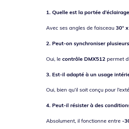
1. Quelle est la por­tée d’éclaira
Avec ses angles de fais­ceau
30° x
2. Peut-on syn­chro­ni­ser plu­sieur
Oui, le
contrôle DMX512
per­met de
3. Est-il adap­té à un usage intéri
Oui, bien qu’il soit conçu pour l’extér
4. Peut-il résis­ter à des condi­tio
Absolument, il fonc­tionne entre
-3