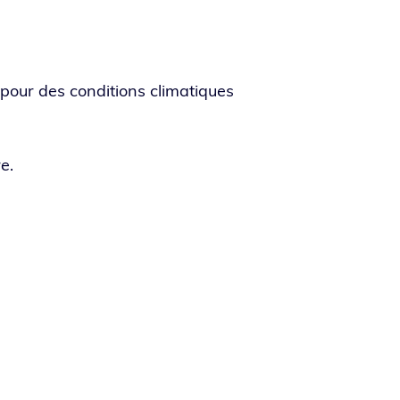
pour des condi­tions cli­ma­tiques
e.