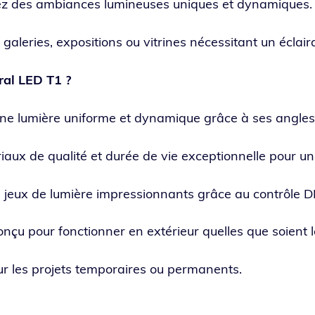
ez des ambiances lumi­neuses uniques et dynamiques.
gale­ries, expo­si­tions ou vitrines néces­si­tant un éclai­
ral LED T1 ?
ne lumière uni­forme et dyna­mique grâce à ses angles 
iaux de qua­li­té et durée de vie excep­tion­nelle pour un
 jeux de lumière impres­sion­nants grâce au contrôle
onçu pour fonc­tion­ner en exté­rieur quelles que soient l
ur les pro­jets tem­po­raires ou permanents.