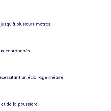
s jusqu’à plu­sieurs mètres.
neux coordonnés.
éces­si­tant un éclai­rage linéaire.
 et de la poussière.