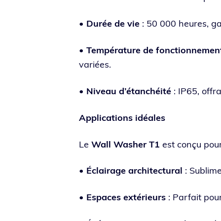
•
Durée de vie
: 50 000 heures, gar
•
Température de fonc­tion­ne­men
variées.
•
Niveau d’étanchéité
: IP65, offra
Applications idéales
Le
Wall Washer T1
est conçu pour 
•
Éclairage archi­tec­tu­ral
: Sublime
•
Espaces exté­rieurs
: Parfait pour