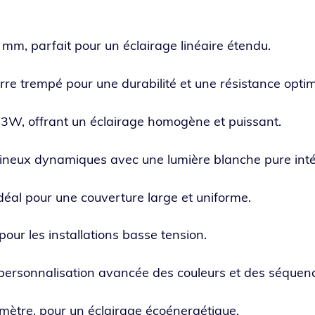
mm, par­fait pour un éclai­rage linéaire étendu.
rre trem­pé pour une dura­bi­li­té et une résis­tance opti
3W, offrant un éclai­rage homo­gène et puissant.
mi­neux dyna­miques avec une lumière blanche pure int
idéal pour une cou­ver­ture large et uniforme.
our les ins­tal­la­tions basse tension.
er­son­na­li­sa­tion avan­cée des cou­leurs et des séque
ètre, pour un éclai­rage écoénergétique.