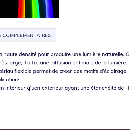
S COMPLÉMENTAIRES
 haute den­si­té pour pro­duire une lumière natu­relle. 
ès large, il offre une dif­fu­sion opti­male de la lumière.
é­riau flexible per­met de créer des motifs d’éclairage
lications.
 en inté­rieur q’uen exte­rieur ayant une étan­chéi­té de : 