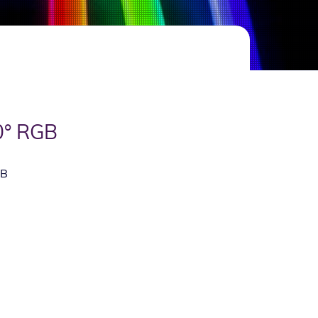
0° RGB
GB