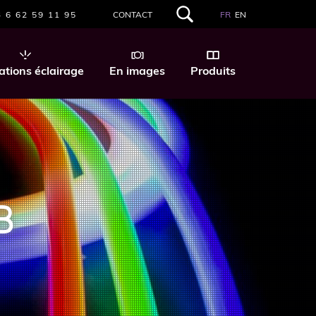
 6 62 59 11 95
CONTACT
FR
EN
RECHERCHER
DANS
CE
SITE
ations éclairage
En images
Produits
WEB
B