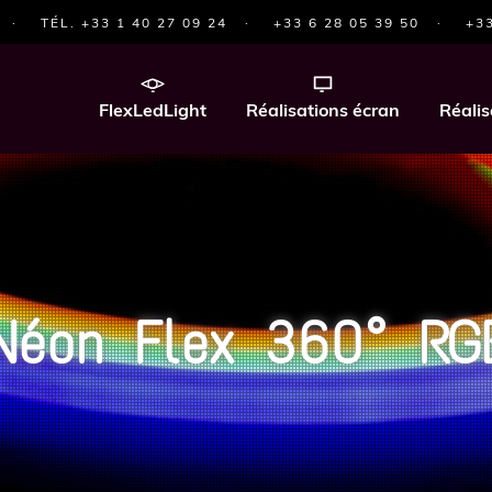
·
TÉL. +33 1 40 27 09 24
·
+33 6 28 05 39 50
·
+33
FlexLedLight
Réalisations écran
Réalis
Néon Flex 360° RG