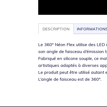
DESCRIPTION
INFORMATION
Le 360° Néon Flex uti­lise des LED à
son angle de fais­ceau d’é­mis­sion tr
Fabriqué en sili­cone souple, ce mat
artis­tiques adap­tés à diverses app
Le pro­duit peut être uti­li­sé autant
L’angle de fais­ceau est de 360°.