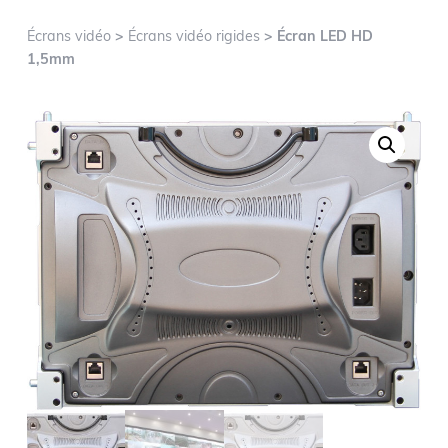
o
i
e
n
n
Écrans vidéo
>
Écrans vidéo rigides
> Écran LED HD
p
c
1,5mm
r
i
i
p
n
a
c
l
i
p
a
l
e