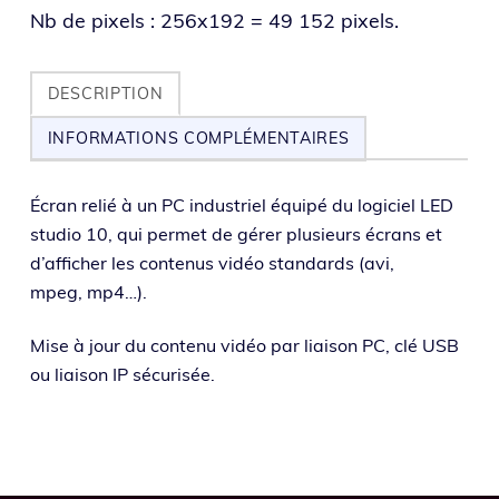
Nb de pixels : 256x192 = 49 152 pixels.
DESCRIPTION
INFORMATIONS COMPLÉMENTAIRES
Écran relié à un PC indus­triel équi­pé du logi­ciel LED
stu­dio 10, qui per­met de gérer plu­sieurs écrans et
d’afficher les conte­nus vidéo stan­dards (avi,
mpeg, mp4…).
Mise à jour du conte­nu vidéo par liai­son PC, clé USB
ou liai­son IP sécurisée.