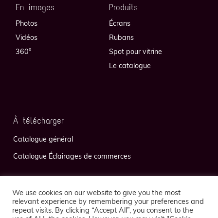
En images
Produits
Photos
Écrans
Vidéos
Rubans
360°
Spot pour vitrine
Le catalogue
À télécharger
Catalogue général
Catalogue Éclairages de commerces
We use cookies on our website to give you the most
relevant experience by remembering your preferences and
repeat visits. By clicking “Accept All”, you consent to the