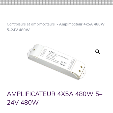
o
i
e
n
n
p
c
r
i
Contrôleurs et amplificateurs
> Amplificateur 4x5A 480W
i
p
5–24V 480W
n
a
c
l
i
p
a
l
e
AMPLIFICATEUR 4X5A 480W 5–
24V 480W