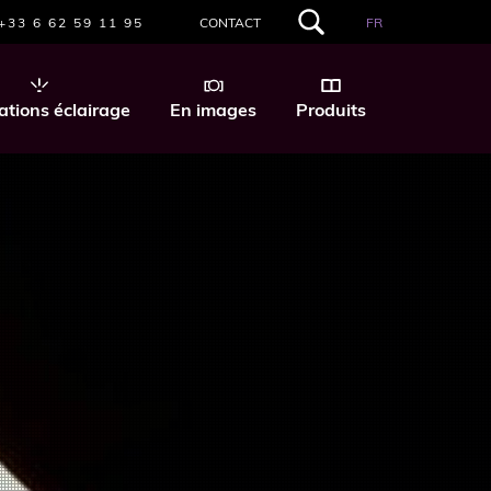
+33 6 62 59 11 95
CONTACT
FR
RECHERCHER
DANS
CE
SITE
ations éclairage
En images
Produits
WEB