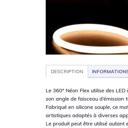
DESCRIPTION
INFORMATION
Le 360° Néon Flex uti­lise des LED à
son angle de fais­ceau d’é­mis­sion tr
Fabriqué en sili­cone souple, ce mat
artis­tiques adap­tés à diverses app
Le pro­duit peut être uti­li­sé autant