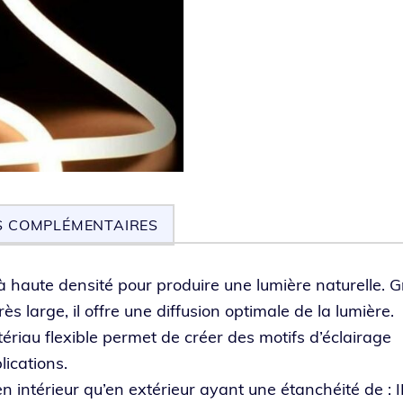
S COMPLÉMENTAIRES
 haute den­si­té pour pro­duire une lumière natu­relle. 
ès large, il offre une dif­fu­sion opti­male de la lumière.
é­riau flexible per­met de créer des motifs d’éclairage
lications.
 en inté­rieur qu’en exté­rieur ayant une étan­chéi­té de : 