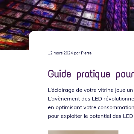
t
p
a
i
r
g
o
i
e
n
n
p
c
r
i
i
p
12 mars 2024
par
Pierre
n
a
c
l
Guide pratique pou
i
p
L’éclairage de votre vitrine joue un r
a
L’avènement des LED révo­lu­tionne l’
l
en opti­mi­sant votre consom­ma­tion
e
pour exploi­ter le poten­tiel des LE