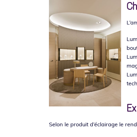
Ch
L’am
Lumi
bou­
Lumi
maga
Lum
tech
Ex
Selon le pro­duit d’é­clai­rage le r