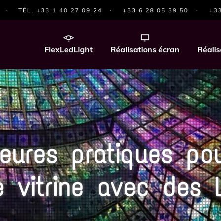
·
TÉL. +33 1 40 27 09 24
·
+33 6 28 05 39 50
·
+33
FlexLedLight
Réalisations écran
Réalis
eures pratiques pou
e vitrine avec des 