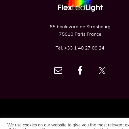
Footer
85 boulevard de Strasbourg
75010 Paris France
Tél. +33 1 40 27 09 24
We use cookies on our website to give you the most relevant e