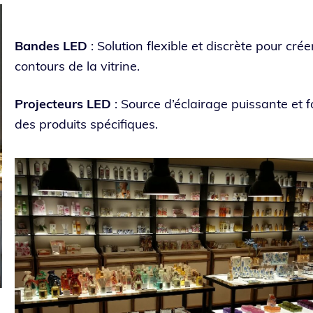
Bandes LED
: Solution flexible et dis­crète pour crée
contours de la vitrine.
Projecteurs LED
: Source d’é­clai­rage puis­sante et 
des pro­duits spécifiques.