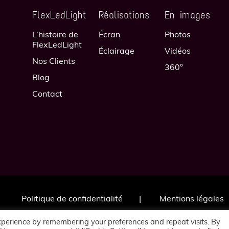
FlexLedLight
Réalisations
En images
L’histoire de
Écran
Photos
FlexLedLight
Éclairage
Vidéos
Nos Clients
360°
Blog
Contact
Politique de confidentialité
Mentions légales
xperience by remembering your preferences and repeat visits. By