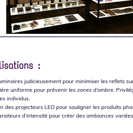
lisations :
mi­naires judi­cieu­se­ment pour mini­mi­ser les reflets sur
re uni­forme pour pré­ve­nir les zones d’ombre. Privilég
 indi­vi­dus.
er des pro­jec­teurs LED pour sou­li­gner les pro­duits pha
aria­teurs d’in­ten­si­té pour créer des ambiances varié