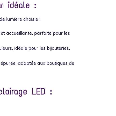
r idéale :
de lumière choisie :
 accueillante, par­faite pour les
urs, idéale pour les bijou­te­ries,
pu­rée, adap­tée aux bou­tiques de
clairage LED :