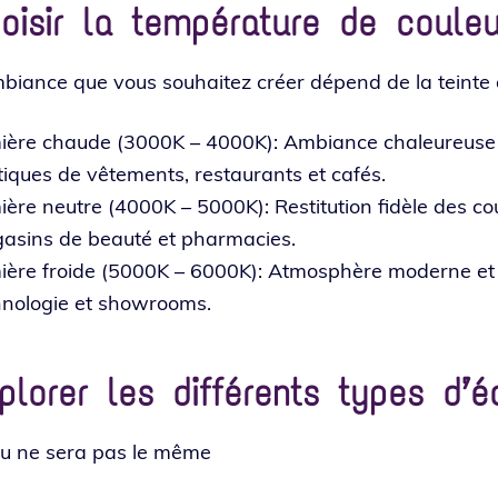
oisir la température de couleu
biance que vous sou­hai­tez créer dépend de la teinte 
ère chaude (3000K – 4000K): Ambiance cha­leu­reuse et
tiques de vête­ments, res­tau­rants et cafés.
ère neutre (4000K – 5000K): Restitution fidèle des cou­le
­sins de beau­té et phar­ma­cies.
ière froide (5000K – 6000K): Atmosphère moderne et é
­no­lo­gie et showrooms.
plorer les différents types d’é
en­du ne sera pas le même