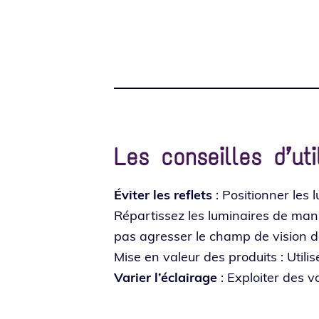
Les conseilles d’uti
Éviter les reflets
: Positionner les lu
Répartissez les lumi­naires de maniè
pas agres­ser le champ de vision des
Mise en valeur des pro­duits : Utilis
Varier l’é­clai­rage
: Exploiter des v