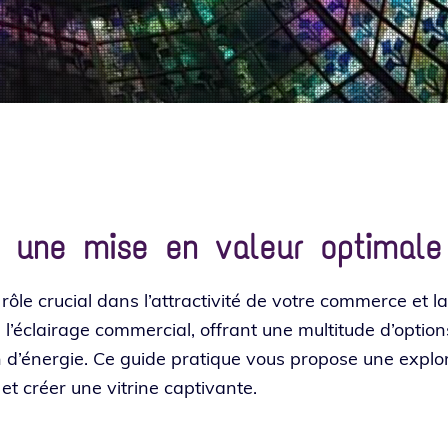
r une mise en valeur optimale
ôle cru­cial dans l’at­trac­ti­vi­té de votre com­merce et 
é­clai­rage com­mer­cial, offrant une mul­ti­tude d’op­tion
 d’éner­gie. Ce guide pra­tique vous pro­pose une explo­r
D et créer une vitrine captivante.