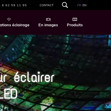
 6 62 59 11 95
CONTACT
FR
EN
RECHERCHER
DANS
CE
SITE
ations éclairage
En images
Produits
WEB
r éclairer
LED