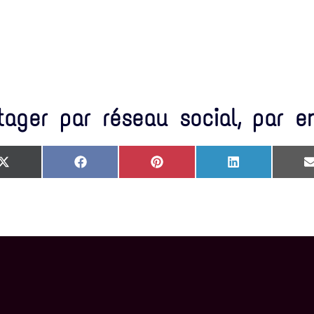
tager par réseau social, par e
SHARE ON X (TWITTER)
SHARE ON FACEBOOK
SHARE ON PINTEREST
SHARE ON LIN