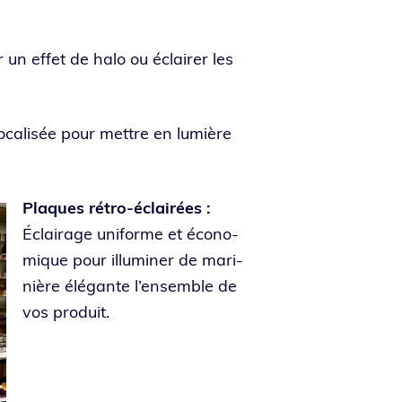
r un effet de halo ou éclai­rer les
foca­li­sée pour mettre en lumière
Plaques rétro-éclai­rées :
Éclairage uni­forme et éco­no­
mique pour illu­mi­ner de mari­
nière élé­gante l’en­semble de
vos produit.