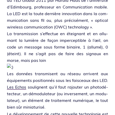
au TED Global 2011 par Harald Haas de l’u­ni­ver­si­té
d’Edimbourg, pro­fes­seur en Communication mobile.
La LED est la toute der­nière inno­va­tion dans la com­
mu­ni­ca­tion sans fil ou, plus pré­ci­sé­ment, « opti­cal
wire­less com­mu­ni­ca­tion (OWC) technology ».
La trans­mis­sion s’effectue en étei­gnant et en allu­
mant la lumière de façon imper­cep­tible à l’œil, on
code un mes­sage sous forme binaire, 1 (allu­mé), 0
(éteint). Il ne s’a­git pas de faire des signaux en
morse, mais pas loin
Les don­nées trans­misent au réseau arrivent aux
équi­pe­ments posi­tion­nés sous les fais­ceaux des LED.
Les Echos
sou­lignent qu’il faut rajou­ter un pho­to­dé­
tec­teur, un démo­du­la­teur (ou inver­se­ment, un modu­
la­teur), un élé­ment de trai­te­ment numé­rique, le tout
bien sûr miniaturisé.
Le déve­lop­pe­ment de cette nou­velle tech­no­lo­gie est