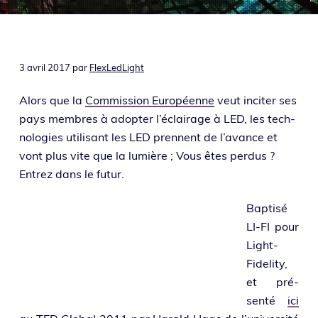
o
i
e
n
n
p
c
r
i
3 avril 2017
par
FlexLedLight
i
p
n
a
Alors que la
Commission Européenne
veut inci­ter ses
c
l
pays membres à adop­ter l’é­clai­rage à LED, les tech­
i
no­lo­gies uti­li­sant les LED prennent de l’a­vance et
p
vont plus vite que la lumière ; Vous êtes per­dus ?
a
Entrez dans le futur.
l
e
Baptisé
LI-FI pour
Light-
Fidelity,
et pré­
sen­té
ici