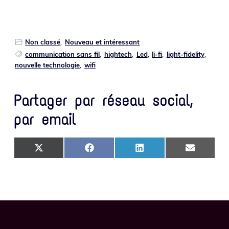
Non classé
,
Nouveau et intéressant
communication sans fil
,
hightech
,
Led
,
li-fi
,
light-fidelity
,
nouvelle technologie
,
wifi
Partager par réseau social,
par email
SHARE ON X (TWITTER)
SHARE ON FACEBOOK
SHARE ON LINKEDIN
SHARE ON 