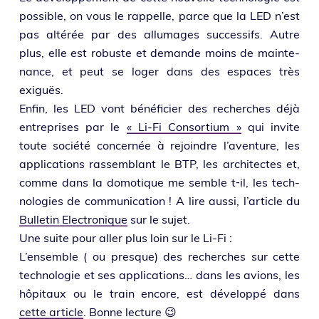
pos­sible, on vous le rap­pelle, parce que la LED n’est
pas alté­rée par des allu­mages suc­ces­sifs. Autre
plus, elle est robuste et demande moins de main­te­
nance, et peut se loger dans des espaces très
exiguës.
Enfin, les LED vont béné­fi­cier des recherches déjà
entre­prises par le
« Li-Fi Consortium »
qui invite
toute socié­té concer­née à rejoindre l’aventure, les
appli­ca­tions ras­sem­blant le BTP, les archi­tectes et,
comme dans la domo­tique me semble t‑il, les tech­
no­lo­gies de com­mu­ni­ca­tion ! A lire aus­si, l’ar­ticle du
Bulletin Electronique
sur le sujet.
Une suite pour aller plus loin sur le Li-Fi :
L’ensemble ( ou presque) des recherches sur cette
tech­no­lo­gie et ses appli­ca­tions… dans les avions, les
hôpi­taux ou le train encore, est déve­lop­pé dans
cette article
. Bonne lecture 😉