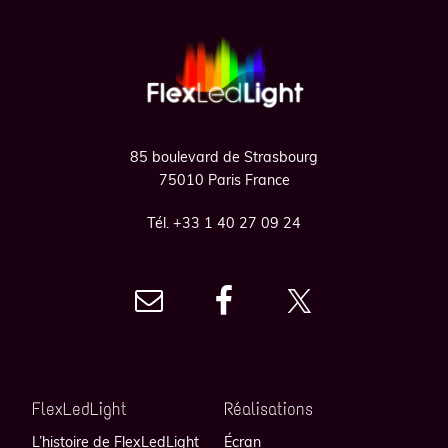
Footer
85 boulevard de Strasbourg
75010 Paris France
Tél. +33 1 40 27 09 24
FlexLedLight
Réalisations
L’histoire de FlexLedLight
Écran