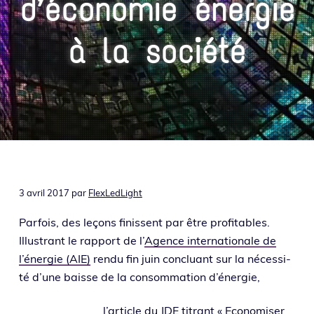
d’économie énergie
o
i
e
n
n
à la société
p
c
r
i
i
p
n
a
c
l
i
p
a
l
3 avril 2017
par
FlexLedLight
e
Parfois, des leçons finissent par être pro­fi­tables.
Illustrant le rap­port de l’
Agence inter­na­tio­nale de
l’éner­gie (AIE)
ren­du fin juin concluant sur la néces­si­
té d’une baisse de la consom­ma­tion d’énergie,
l’ar­ticle du
JDE
titrant « Economiser