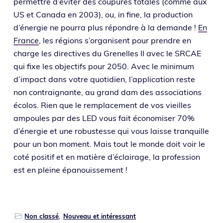
per­mettre d’é­vi­ter des cou­pures totales (comme aux
US et Canada en 2003), ou, in fine, la pro­duc­tion
d’éner­gie ne pour­ra plus répondre à la demande !
En
France
, les régions s’or­ga­nisent pour prendre en
charge les direc­tives du Grenelles II avec le SRCAE
qui fixe les objec­tifs pour 2050. Avec le mini­mum
d’im­pact dans votre quo­ti­dien, l’ap­pli­ca­tion reste
non contrai­gnante, au grand dam des asso­cia­tions
éco­los. Rien que le rem­pla­ce­ment de vos vieilles
ampoules par des LED vous fait éco­no­mi­ser 70%
d’éner­gie et une robus­tesse qui vous laisse tran­quille
pour un bon moment. Mais tout le monde doit voir le
coté posi­tif et en matière d’é­clai­rage, la pro­fes­sion
est en pleine épanouissement !
Non classé
,
Nouveau et intéressant