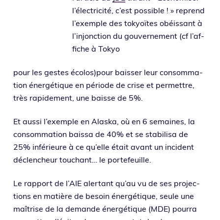
l’élec­tri­ci­té, c’est pos­sible ! » reprend
l’exemple des tokyoïtes obéis­sant à
l’in­jonc­tion du gou­ver­ne­ment (cf l’af­
fiche à Tokyo
pour les gestes écolos)pour bais­ser leur consom­ma­
tion éner­gé­tique en période de crise et per­mettre,
très rapi­de­ment, une baisse de 5%.
Et aus­si l’exemple en Alaska, où en 6 semaines, la
consom­ma­tion bais­sa de 40% et se sta­bi­li­sa de
25% infé­rieure à ce qu’elle était avant un inci­dent
déclen­cheur tou­chant… le portefeuille.
Le rap­port de l’AIE aler­tant qu’au vu de ses pro­jec­
tions en matière de besoin éner­gé­tique, seule une
maî­trise de la demande éner­gé­tique (MDE) pour­ra