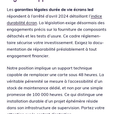
Les
garan­ties légales durée de vie écrans led
répondent à l’ar­rê­té d’a­vril 2024 détaillant l’
indice
dura­bi­li­té écran
. La légis­la­tion exige désor­mais des
enga­ge­ments pré­cis sur la four­ni­ture de com­po­sants
déta­chés et les tests d’u­sure. Ce cadre régle­men­
taire sécu­rise votre inves­tis­se­ment. Exigez la docu­
men­ta­tion de répa­ra­bi­li­té préa­la­ble­ment à tout
enga­ge­ment financier.
Notre posi­tion implique un sup­port tech­nique
capable de rem­pla­cer une carte sous 48 heures. La
véri­table péren­ni­té se mesure à l’ac­ces­si­bi­li­té d’un
stock de main­te­nance dédié, et non par une simple
pro­messe de 100 000 heures. Ce qui dis­tingue une
ins­tal­la­tion durable d’un pro­jet éphé­mère réside
dans son infra­struc­ture de super­vi­sion. Portez votre