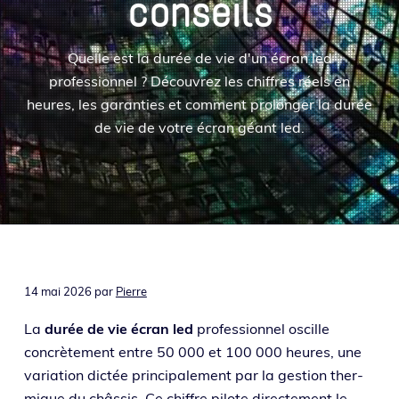
conseils
o
i
e
n
n
p
c
Quelle est la durée de vie d'un écran led
r
i
professionnel ? Découvrez les chiffres réels en
i
p
heures, les garanties et comment prolonger la durée
n
a
de vie de votre écran géant led.
c
l
i
p
a
l
e
14 mai 2026
par
Pierre
La
durée de vie écran led
pro­fes­sion­nel oscille
concrè­te­ment entre 50 000 et 100 000 heures, une
varia­tion dic­tée prin­ci­pa­le­ment par la ges­tion ther­
mique du châs­sis. Ce chiffre pilote direc­te­ment le