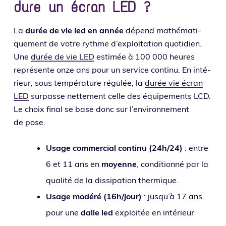
dure un écran LED ?
La
durée de vie led en année
dépend mathé­ma­ti­
que­ment de votre rythme d’ex­ploi­ta­tion quo­ti­dien.
Une
durée de vie LED
esti­mée à 100 000 heures
repré­sente onze ans pour un ser­vice conti­nu. En inté­
rieur, sous tem­pé­ra­ture régu­lée, la
durée vie écran
LED
sur­passe net­te­ment celle des équi­pe­ments LCD.
Le choix final se base donc sur l’en­vi­ron­ne­ment
de pose.
Usage com­mer­cial conti­nu (24h/24)
: entre
6 et 11 ans en
moyenne
, condi­tion­né par la
qua­li­té de la dis­si­pa­tion thermique.
Usage modé­ré (16h/jour)
: jus­qu’à 17 ans
pour une
dalle led
exploi­tée en inté­rieur