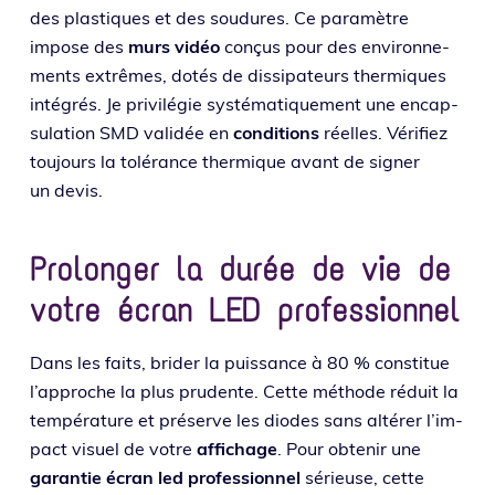
des plas­tiques et des sou­dures. Ce para­mètre
impose des
murs vidéo
conçus pour des envi­ron­ne­
ments extrêmes, dotés de dis­si­pa­teurs ther­miques
inté­grés. Je pri­vi­lé­gie sys­té­ma­ti­que­ment une encap­
su­la­tion SMD vali­dée en
condi­tions
réelles. Vérifiez
tou­jours la tolé­rance ther­mique avant de signer
un devis.
Prolonger la durée de vie de
votre écran LED professionnel
Dans les faits, bri­der la puis­sance à 80 % consti­tue
l’ap­proche la plus pru­dente. Cette méthode réduit la
tem­pé­ra­ture et pré­serve les diodes sans alté­rer l’im­
pact visuel de votre
affi­chage
. Pour obte­nir une
garan­tie écran led pro­fes­sion­nel
sérieuse, cette