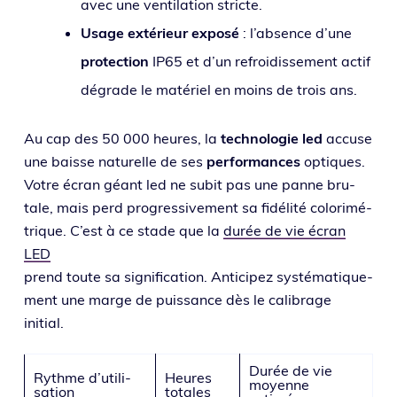
avec une ven­ti­la­tion stricte.
Usage exté­rieur expo­sé
: l’ab­sence d’une
pro­tec­tion
IP65 et d’un refroi­dis­se­ment actif
dégrade le maté­riel en moins de trois ans.
Au cap des 50 000 heures, la
tech­no­lo­gie led
accuse
une baisse natu­relle de ses
per­for­mances
optiques.
Votre écran géant led ne subit pas une panne bru­
tale, mais perd pro­gres­si­ve­ment sa fidé­li­té colo­ri­mé­
trique. C’est à ce stade que la
durée de vie écran
LED
prend toute sa signi­fi­ca­tion. Anticipez sys­té­ma­ti­que­
ment une marge de puis­sance dès le cali­brage
initial.
Durée de vie
Rythme d’u­ti­li­
Heures
moyenne
sa­tion
totales