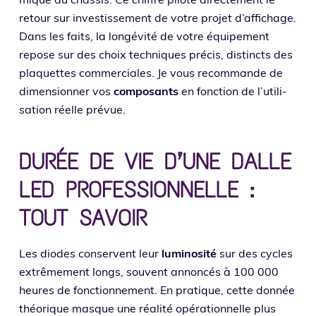
retour sur inves­tis­se­ment de votre pro­jet d’af­fi­chage.
Dans les faits, la lon­gé­vi­té de votre équi­pe­ment
repose sur des choix tech­niques pré­cis, dis­tincts des
pla­quettes com­mer­ciales. Je vous recom­mande de
dimen­sion­ner vos
com­po­sants
en fonc­tion de l’u­ti­li­
sa­tion réelle prévue.
DURÉE DE VIE D’UNE DALLE
LED PROFESSIONNELLE :
TOUT SAVOIR
Les diodes conservent leur
lumi­no­si­té
sur des cycles
extrê­me­ment longs, sou­vent annon­cés à 100 000
heures de fonc­tion­ne­ment. En pra­tique, cette don­née
théo­rique masque une réa­li­té opé­ra­tion­nelle plus