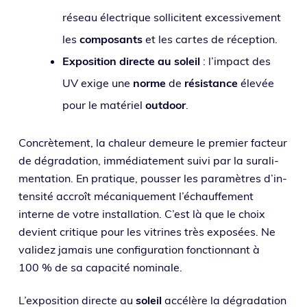
réseau élec­trique sol­li­citent exces­si­ve­ment
les
com­po­sants
et les cartes de réception.
Exposition directe au soleil
: l’im­pact des
UV exige une
norme
de
résis­tance
éle­vée
pour le maté­riel
out­door
.
Concrètement, la cha­leur demeure le pre­mier fac­teur
de dégra­da­tion, immé­dia­te­ment sui­vi par la sur­ali­
men­ta­tion. En pra­tique, pous­ser les para­mètres d’in­
ten­si­té accroît méca­ni­que­ment l’é­chauf­fe­ment
interne de votre ins­tal­la­tion. C’est là que le choix
devient cri­tique pour les vitrines très expo­sées. Ne
vali­dez jamais une confi­gu­ra­tion fonc­tion­nant à
100 % de sa capa­ci­té nominale.
L’exposition directe au
soleil
accé­lère la dégra­da­tion