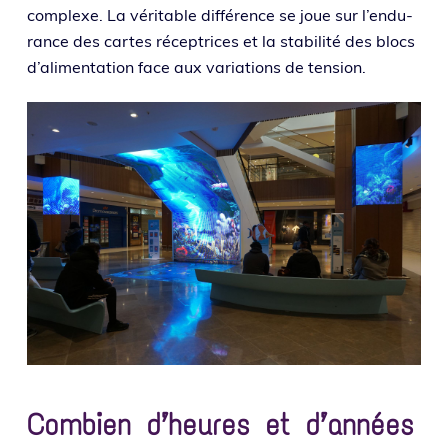
com­plexe. La véri­table dif­fé­rence se joue sur l’en­du­
rance des cartes récep­trices et la sta­bi­li­té des blocs
d’a­li­men­ta­tion face aux varia­tions de tension.
Combien d’heures et d’années