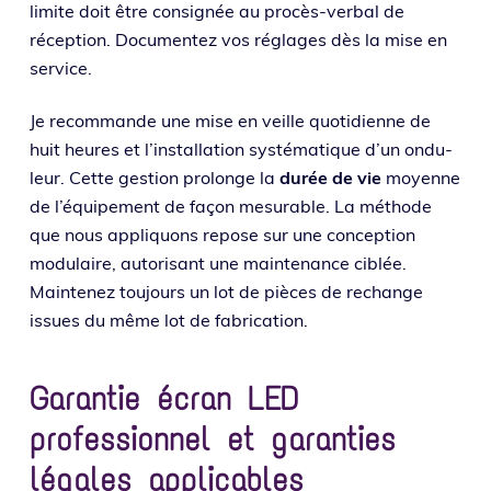
limite doit être consi­gnée au pro­cès-ver­bal de
récep­tion. Documentez vos réglages dès la mise en
service.
Je recom­mande une mise en veille quo­ti­dienne de
huit heures et l’ins­tal­la­tion sys­té­ma­tique d’un ondu­
leur. Cette ges­tion pro­longe la
durée de vie
moyenne
de l’é­qui­pe­ment de façon mesu­rable. La méthode
que nous appli­quons repose sur une concep­tion
modu­laire, auto­ri­sant une main­te­nance ciblée.
Maintenez tou­jours un lot de pièces de rechange
issues du même lot de fabrication.
Garantie écran LED
professionnel et garanties
légales applicables