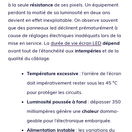
à la seule
résis­tance
de ses pixels. Un équi­pe­ment
per­dant la moi­tié de sa lumi­no­si­té en deux ans
devient en effet inex­ploi­table. On observe sou­vent
que des pan­neaux led déclinent pré­ma­tu­ré­ment à
cause de réglages élec­triques inadé­quats lors de la
mise en ser­vice. La
durée de vie écran LED
dépend
avant tout de l’é­tan­chéi­té aux
intem­pé­ries
et de la
qua­li­té du câblage.
Température exces­sive
: l’ar­rière de l’é­cran
doit impé­ra­ti­ve­ment res­ter sous les 45 °C
pour pro­té­ger les circuits.
Luminosité pous­sée à fond
: dépas­ser 350
mil­li­am­pères génère une
cha­leur
dom­ma­
geable pour l’élec­tro­nique embarquée.
Alimentation instable
: les varia­tions du