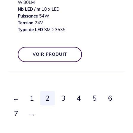
W:80LM
Nb LED / m
18 x LED
Puissance
54W
Tension
24V
Type de LED
SMD 3535
VOIR PRODUIT
←
1
2
3
4
5
6
7
→