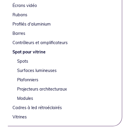
latérale
o
i
é
e
Écrans vidéo
n
n
r
principale
Rubans
p
c
a
Profilés d'aluminium
r
i
l
i
p
e
Barres
n
a
p
Contrôleurs et amplificateurs
c
l
r
Spot pour vitrine
i
i
Spots
p
n
a
c
Surfaces lumineuses
l
i
Plafonniers
e
p
Projecteurs architecturaux
a
Modules
l
e
Cadres à led rétroéclairés
Vitrines