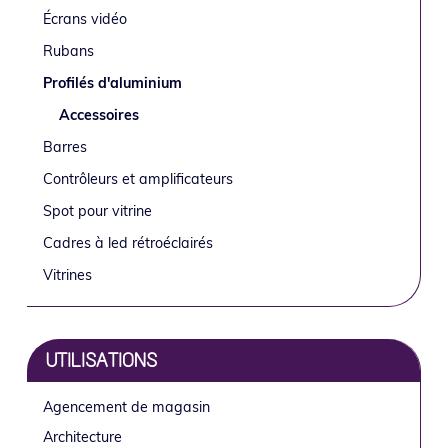
latérale
o
i
é
e
Écrans vidéo
n
n
r
principale
Rubans
p
c
a
Profilés d'aluminium
r
i
l
i
p
e
Accessoires
n
a
p
Barres
c
l
r
Contrôleurs et amplificateurs
i
i
Spot pour vitrine
p
n
a
c
Cadres à led rétroéclairés
l
i
Vitrines
e
p
a
l
UTILISATIONS
e
Agencement de magasin
Architecture