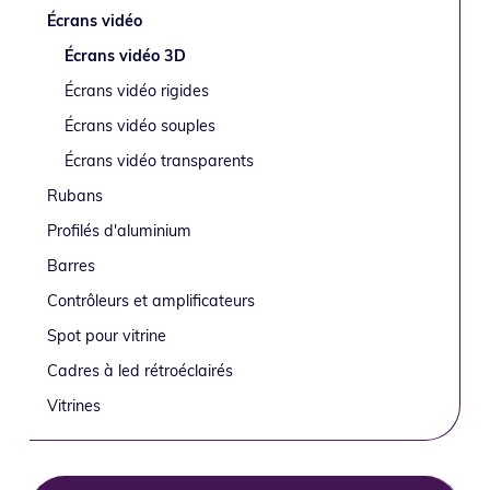
latérale
o
i
é
e
Écrans vidéo
n
n
r
principale
Écrans vidéo 3D
p
c
a
Écrans vidéo rigides
r
i
l
i
p
e
Écrans vidéo souples
n
a
p
Écrans vidéo transparents
c
l
r
Rubans
i
i
Profilés d'aluminium
p
n
a
c
Barres
l
i
Contrôleurs et amplificateurs
e
p
Spot pour vitrine
a
Cadres à led rétroéclairés
l
e
Vitrines