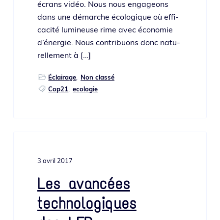
écrans vidéo. Nous nous enga­geons
dans une démarche éco­lo­gique où effi­
ca­ci­té lumi­neuse rime avec éco­no­mie
d’énergie. Nous contri­buons donc natu­
rel­le­ment à […]
Éclairage
,
Non classé
Cop21
,
ecologie
3 avril 2017
Les avancées
technologiques