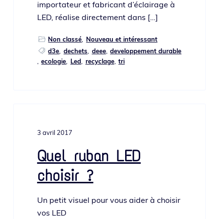
impor­ta­teur et fabri­cant d’éclairage à
LED, réa­lise direc­te­ment dans […]
Non classé
,
Nouveau et intéressant
d3e
,
dechets
,
deee
,
developpement durable
,
ecologie
,
Led
,
recyclage
,
tri
3 avril 2017
Quel ruban LED
choisir ?
Un petit visuel pour vous aider à choi­sir
vos LED