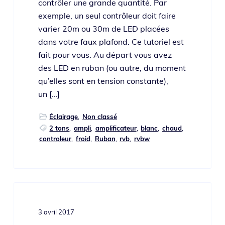
contrô­ler une grande quan­ti­té. Par
exemple, un seul contrô­leur doit faire
varier 20m ou 30m de LED pla­cées
dans votre faux pla­fond. Ce tuto­riel est
fait pour vous. Au départ vous avez
des LED en ruban (ou autre, du moment
qu’elles sont en ten­sion constante),
un […]
Éclairage
,
Non classé
2 tons
,
ampli
,
amplificateur
,
blanc
,
chaud
,
controleur
,
froid
,
Ruban
,
rvb
,
rvbw
3 avril 2017