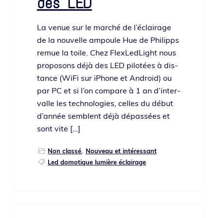
des LED
La venue sur le mar­ché de l’é­clai­rage
de la nou­velle ampoule Hue de Philipps
remue la toile. Chez FlexLedLight nous
pro­po­sons déjà des LED pilo­tées à dis­
tance (WiFi sur iPhone et Android) ou
par PC et si l’on com­pare à 1 an d’in­ter­
valle les tech­no­lo­gies, celles du début
d’an­née semblent déjà dépas­sées et
sont vite […]
Non classé
,
Nouveau et intéressant
Led domotique lumière éclairage