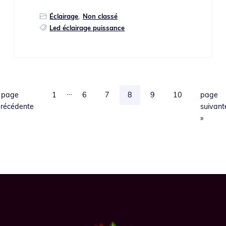
Éclairage
,
Non classé
Led éclairage puissance
Pages
…
Aller
Page
Page
Page
Page
Page
Page
Aller
«
page
1
6
7
8
9
10
page
provisoires
à
à
récédente
suivant
omises
la
la
»
Footer