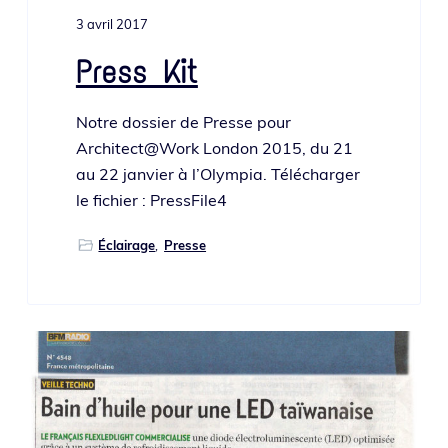
o
i
e
3 avril 2017
n
n
p
c
Press Kit
r
i
i
p
Notre dos­sier de Presse pour
n
a
Architect@Work London 2015, du 21
c
l
au 22 jan­vier à l’Olympia. Télécharger
i
le fichier : PressFile4
p
a
Éclairage
,
Presse
l
e