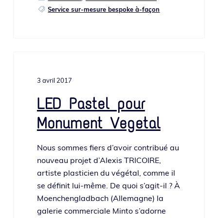
Service sur-mesure bespoke à-façon
3 avril 2017
LED Pastel pour
Monument Vegetal
Nous sommes fiers d’a­voir contri­bué au
nou­veau pro­jet d’Alexis TRICOIRE,
artiste plas­ti­cien du végé­tal, comme il
se défi­nit lui-même. De quoi s’agit-il ? À
Moenchengladbach (Allemagne) la
gale­rie com­mer­ciale Minto s’a­dorne