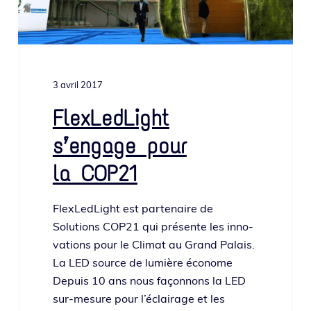
3 avril 2017
FlexLedLight
s’engage pour
la COP21
FlexLedLight est par­te­naire de
Solutions COP21 qui pré­sente les inno­
va­tions pour le Climat au Grand Palais.
La LED source de lumière éco­nome
Depuis 10 ans nous façon­nons la LED
sur-mesure pour l’é­clai­rage et les