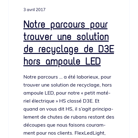
3 avril 2017
Notre parcours pour
trouver une solution
de recyclage de D3E
hors ampoule LED
Notre par­cours … a été labo­rieux, pour
trou­ver une solu­tion de recy­clage, hors
ampoule LED, pour notre « petit maté­
riel élec­trique » HS clas­sé D3E. Et
quand on vous dit HS, il s’a­git prin­ci­pa­
le­ment de chutes de rubans res­tant des
découpes que nous fai­sons cou­ram­
ment pour nos clients. FlexLedLight,