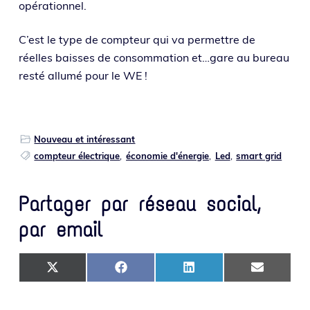
opérationnel.
C’est le type de comp­teur qui va per­mettre de
réelles baisses de consom­ma­tion et…gare au bureau
res­té allu­mé pour le WE !
Nouveau et intéressant
compteur électrique
,
économie d'énergie
,
Led
,
smart grid
Partager par réseau social,
par email
SHARE ON X (TWITTER)
SHARE ON FACEBOOK
SHARE ON LINKEDIN
SHARE ON 