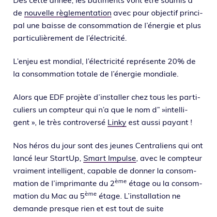
Dès cette année, les bâti­ments vont être sou­mis à
de
nou­velle règle­men­ta­tion
avec pour objec­tif prin­ci­
pal une baisse de consom­ma­tion de l’éner­gie et plus
par­ti­cu­liè­re­ment de l’électricité.
L’enjeu est mon­dial, l’élec­tri­ci­té repré­sente 20% de
la consom­ma­tion totale de l’éner­gie mondiale.
Alors que EDF pro­jète d’ins­tal­ler chez tous les par­ti­
cu­liers un comp­teur qui n’a que le nom d” »intel­li­
gent », le très contro­ver­sé
Linky
est aus­si payant !
Nos héros du jour sont des jeunes Centraliens qui ont
lan­cé leur StartUp,
Smart Impulse
, avec le comp­teur
vrai­ment intel­li­gent, capable de don­ner la consom­
ème
ma­tion de l’im­pri­mante du 2
étage ou la consom­
ème
ma­tion du Mac au 5
étage. L’installation ne
demande presque rien et est tout de suite