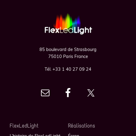
Footer
85 boulevard de Strasbourg
75010 Paris France
Tél. +33 1 40 27 09 24
FlexLedLight
Réalisations
L’histoire de FlexLedLight
Écran