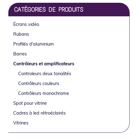
o
i
é
e
Barre
CATÉGORIES DE PRODUITS
n
n
r
latérale
p
c
a
Écrans vidéo
r
i
l
principale
i
p
e
Rubans
n
a
p
Profilés d'aluminium
c
l
r
Barres
i
i
Contrôleurs et amplificateurs
p
n
Controleurs deux tonalités
a
c
l
i
Contrôleurs couleurs
e
p
Contrôleurs monochrome
a
Spot pour vitrine
l
Cadres à led rétroéclairés
e
Vitrines