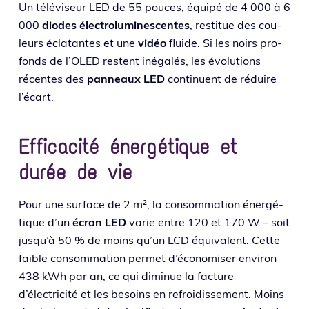
Un télé­vi­seur LED de 55 pouces, équi­pé de 4 000 à 6
000
diodes élec­tro­lu­mi­nes­centes
, res­ti­tue des cou­
leurs écla­tantes et une
vidéo
fluide. Si les noirs pro­
fonds de l’OLED res­tent inéga­lés, les évo­lu­tions
récentes des
pan­neaux LED
conti­nuent de réduire
l’écart.
Efficacité énergétique et
durée de vie
Pour une sur­face de 2 m², la consom­ma­tion éner­gé­
tique d’un
écran LED
varie entre 120 et 170 W – soit
jusqu’à 50 % de moins qu’un LCD équi­valent. Cette
faible consom­ma­tion per­met d’économiser envi­ron
438 kWh par an, ce qui dimi­nue la fac­ture
d’électricité et les besoins en refroi­dis­se­ment. Moins