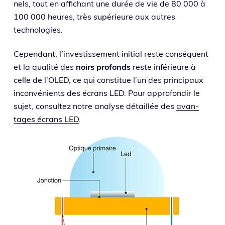
nels, tout en affi­chant une durée de vie de 80 000 à
100 000 heures, très supé­rieure aux autres
technologies.
Cependant, l’investissement ini­tial reste consé­quent
et la qua­li­té des
noirs pro­fonds
reste infé­rieure à
celle de l’OLED, ce qui consti­tue l’un des prin­ci­paux
incon­vé­nients des écrans LED. Pour appro­fon­dir le
sujet, consul­tez notre ana­lyse détaillée des
avan­
tages écrans LED
.