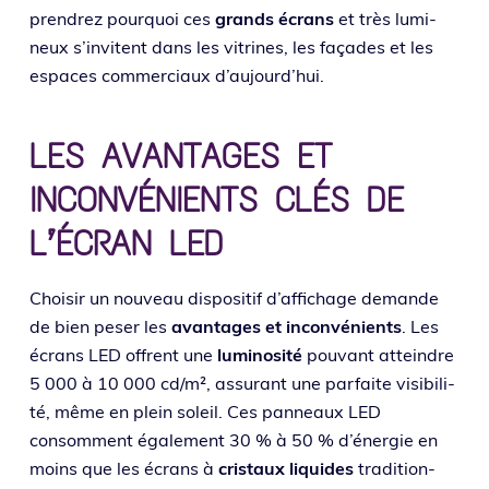
pren­drez pour­quoi ces
grands écrans
et très lumi­
neux s’invitent dans les vitrines, les façades et les
espaces com­mer­ciaux d’aujourd’hui.
LES AVANTAGES ET
INCONVÉNIENTS CLÉS DE
L’ÉCRAN LED
Choisir un nou­veau dis­po­si­tif d’affichage demande
de bien peser les
avan­tages et incon­vé­nients
. Les
écrans LED offrent une
lumi­no­si­té
pou­vant atteindre
5 000 à 10 000 cd/m², assu­rant une par­faite visi­bi­li­
té, même en plein soleil. Ces pan­neaux LED
consomment éga­le­ment 30 % à 50 % d’énergie en
moins que les écrans à
cris­taux liquides
tra­di­tion­