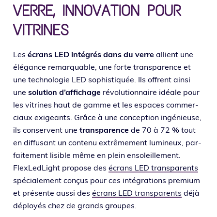
VERRE, INNOVATION POUR
VITRINES
Les
écrans LED inté­grés dans du verre
allient une
élé­gance remar­quable, une forte trans­pa­rence et
une tech­no­lo­gie LED sophis­ti­quée. Ils offrent ain­si
une
solu­tion d’affichage
révo­lu­tion­naire idéale pour
les vitrines haut de gamme et les espaces com­mer­
ciaux exi­geants. Grâce à une concep­tion ingé­nieuse,
ils conservent une
trans­pa­rence
de 70 à 72 % tout
en dif­fu­sant un conte­nu extrê­me­ment lumi­neux, par­
fai­te­ment lisible même en plein enso­leille­ment.
FlexLedLight pro­pose des
écrans LED trans­pa­rents
spé­cia­le­ment conçus pour ces inté­gra­tions pre­mium
et pré­sente aus­si des
écrans LED trans­pa­rents
déjà
déployés chez de grands groupes.