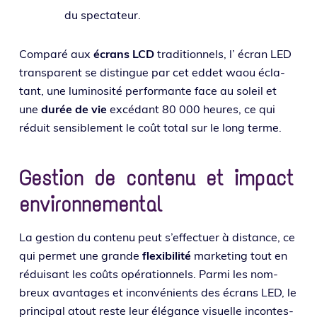
du spectateur.
Comparé aux
écrans LCD
tra­di­tion­nels, l’ écran LED
trans­pa­rent se dis­tingue par cet eddet waou écla­
tant, une lumi­no­si­té per­for­mante face au soleil et
une
durée de vie
excé­dant 80 000 heures, ce qui
réduit sen­si­ble­ment le coût total sur le long terme.
Gestion de contenu et impact
environnemental
La ges­tion du conte­nu peut s’effectuer à dis­tance, ce
qui per­met une grande
flexi­bi­li­té
mar­ke­ting tout en
rédui­sant les coûts opé­ra­tion­nels. Parmi les nom­
breux avan­tages et incon­vé­nients des écrans LED, le
prin­ci­pal atout reste leur élé­gance visuelle incon­tes­