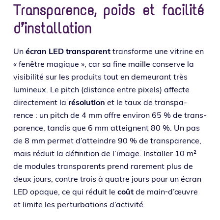
Transparence, poids et facilité
d’installation
Un
écran LED trans­pa­rent
trans­forme une vitrine en
« fenêtre magique », car sa fine maille conserve la
visi­bi­li­té sur les pro­duits tout en demeu­rant très
lumi­neux. Le pitch (dis­tance entre pixels) affecte
direc­te­ment la
réso­lu­tion
et le taux de trans­pa­
rence : un pitch de 4 mm offre envi­ron 65 % de trans­
pa­rence, tan­dis que 6 mm atteignent 80 %. Un pas
de 8 mm per­met d’at­teindre 90 % de trans­pa­rence,
mais réduit la défi­ni­tion de l’image. Installer 10 m²
de modules trans­pa­rents prend rare­ment plus de
deux jours, contre trois à quatre jours pour un écran
LED opaque, ce qui réduit le
coût
de main‑d’œuvre
et limite les per­tur­ba­tions d’activité.