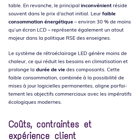
table. En revanche, le prin­ci­pal
incon­vé­nient
réside
sou­vent dans le prix d’achat ini­tial. Leur
faible
consom­ma­tion éner­gé­tique
– envi­ron 30 % de moins
qu’un écran LCD – repré­sente éga­le­ment un atout
majeur dans la poli­tique RSE des enseignes.
Le sys­tème de rétroé­clai­rage LED génère moins de
cha­leur, ce qui réduit les besoins en cli­ma­ti­sa­tion et
pro­longe la
durée de vie
des com­po­sants. Cette
faible consom­ma­tion, com­bi­née à la pos­si­bi­li­té de
mises à jour logi­cielles per­ma­nentes, aligne par­fai­
te­ment les objec­tifs com­mer­ciaux avec les impé­ra­tifs
éco­lo­giques modernes.
Coûts, contraintes et
expérience client