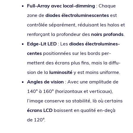
Full-Array avec local-dim­ming
: Chaque
zone de
diodes élec­tro­lu­mi­nes­centes
est
contrô­lée sépa­ré­ment, rédui­sant les halos et
ren­for­çant la pro­fon­deur des
noirs pro­fonds
.
Edge-Lit LED
: Les
diodes élec­tro­lu­mi­nes­
centes
posi­tion­nées sur les bords per­
mettent des écrans plus fins, mais la dif­fu­
sion de la
lumi­no­si­té
y est moins uniforme.
Angles de vision
: Avec une ampli­tude de
140° à 160° (hori­zon­taux et ver­ti­caux),
l’image conserve sa sta­bi­li­té, là où cer­tains
écrans LCD
baissent en qua­li­té en-deçà
de 120°.