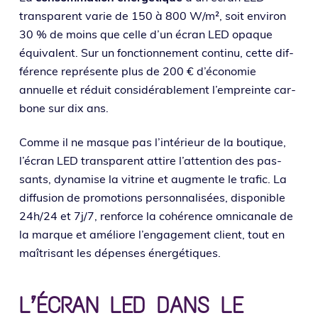
trans­pa­rent varie de 150 à 800 W/m², soit envi­ron
30 % de moins que celle d’un écran LED opaque
équi­valent. Sur un fonc­tion­ne­ment conti­nu, cette dif­
fé­rence repré­sente plus de 200 € d’économie
annuelle et réduit consi­dé­ra­ble­ment l’empreinte car­
bone sur dix ans.
Comme il ne masque pas l’intérieur de la bou­tique,
l’écran LED trans­pa­rent attire l’attention des pas­
sants, dyna­mise la vitrine et aug­mente le tra­fic. La
dif­fu­sion de pro­mo­tions per­son­na­li­sées, dis­po­nible
24h/24 et 7j/7, ren­force la cohé­rence omni­ca­nale de
la marque et amé­liore l’engagement client, tout en
maî­tri­sant les dépenses énergétiques.
L’ÉCRAN LED DANS LE