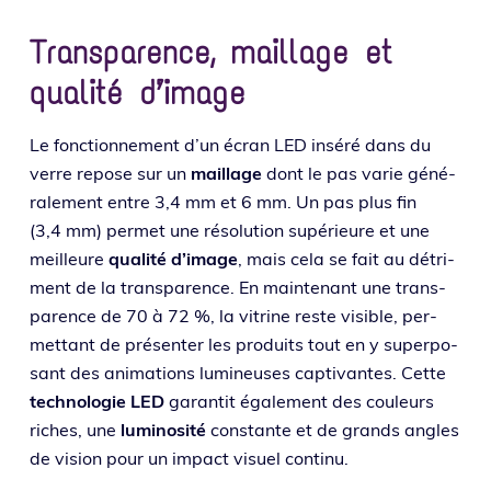
Transparence, maillage et
qualité d’image
Le fonc­tion­ne­ment d’un écran LED insé­ré dans du
verre repose sur un
maillage
dont le pas varie géné­
ra­le­ment entre 3,4 mm et 6 mm. Un pas plus fin
(3,4 mm) per­met une réso­lu­tion supé­rieure et une
meilleure
qua­li­té d’i­mage
, mais cela se fait au détri­
ment de la trans­pa­rence. En main­te­nant une trans­
pa­rence de 70 à 72 %, la vitrine reste visible, per­
met­tant de pré­sen­ter les pro­duits tout en y super­po­
sant des ani­ma­tions lumi­neuses cap­ti­vantes. Cette
tech­no­lo­gie LED
garan­tit éga­le­ment des cou­leurs
riches, une
lumi­no­si­té
constante et de grands angles
de vision pour un impact visuel continu.