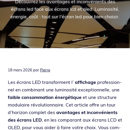
Découvrez les avantages et inconvénients des
o
i
e
écrans led face aux écrans lcd et oled. Luminosité,
n
n
énergie, coût : tout sur l'écran led pour bien choisir.
p
c
r
i
i
p
n
a
c
l
i
p
a
18 mars 2026
par
Pierre
l
Les écrans LED trans­forment l’
affi­chage
pro­fes­sion­
e
nel en com­bi­nant une lumi­no­si­té excep­tion­nelle, une
faible consom­ma­tion éner­gé­tique
et une struc­ture
modu­laire révo­lu­tion­naire. Cet article offre un tour
d’horizon com­plet des
avan­tages et incon­vé­nients
des écrans LED
, en les com­pa­rant aux écrans LCD et
OLED, pour vous aider à faire votre choix. Vous com­