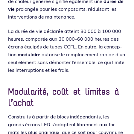
de cha­leur géné­rée signi­fie éga­le­ment une
durée de
vie
pro­lon­gée pour les com­po­sants, rédui­sant les
inter­ven­tions de maintenance.
La durée de vie décla­rée atteint 80 000 à 100 000
heures, com­pa­rée aux 30 000–60 000 heures des
écrans équi­pés de tubes CCFL. En outre, la concep­
tion
modu­laire
auto­rise le rem­pla­ce­ment rapide d’un
seul élé­ment sans démon­ter l’ensemble, ce qui limite
les inter­rup­tions et les frais.
Modularité, coût et limites à
l’achat
Construits à par­tir de blocs indé­pen­dants, les
grands écrans LED s’adaptent libre­ment aux for­
mats les plus ori­gi­naux, que ce soit pour cou­vrir une