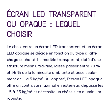
ÉCRAN LED TRANSPARENT
OU OPAQUE : LEQUEL
CHOISIR
Le choix entre un écran LED trans­pa­rent et un écran
LED opaque se décide en fonc­tion du type d’
affi­
chage
sou­hai­té. Le modèle trans­pa­rent, doté d’une
struc­ture mesh ultra-fine, laisse pas­ser entre 70 %
et 95 % de la lumi­no­si­té ambiante et pèse seule­
ment de 1 à 5 kg/m². À l’opposé, l’écran LED opaque
offre un contraste maxi­mal en exté­rieur, dépasse les
15 à 35 kg/m² et néces­site un châs­sis en alu­mi­nium
robuste.