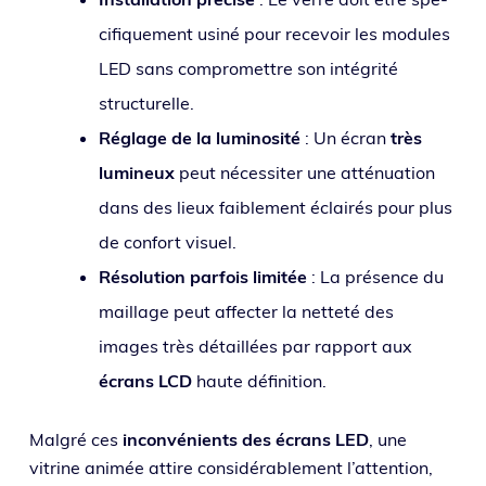
ci­fi­que­ment usi­né pour rece­voir les modules
LED sans com­pro­mettre son inté­gri­té
structurelle.
Réglage de la lumi­no­si­té
: Un écran
très
lumi­neux
peut néces­si­ter une atté­nua­tion
dans des lieux fai­ble­ment éclai­rés pour plus
de confort visuel.
Résolution par­fois limi­tée
: La pré­sence du
maillage peut affec­ter la net­te­té des
images très détaillées par rap­port aux
écrans LCD
haute définition.
Malgré ces
incon­vé­nients des écrans LED
, une
vitrine ani­mée attire consi­dé­ra­ble­ment l’attention,