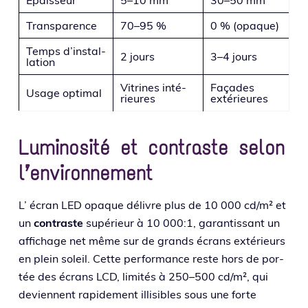
Transparence
70–95 %
0 % (opaque)
Temps d’ins­tal­
2 jours
3–4 jours
la­tion
Vitrines inté­
Façades
Usage opti­mal
rieures
exté­rieures
Luminosité et contraste selon
l’environnement
L’ écran LED opaque délivre plus de 10 000 cd/m² et
un
contraste
supé­rieur à 10 000:1, garan­tis­sant un
affi­chage net même sur de grands écrans exté­rieurs
en plein soleil. Cette per­for­mance reste hors de por­
tée des écrans LCD, limi­tés à 250–500 cd/m², qui
deviennent rapi­de­ment illi­sibles sous une forte