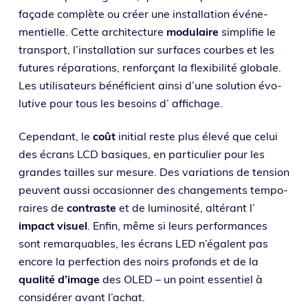
façade com­plète ou créer une ins­tal­la­tion évé­ne­
men­tielle. Cette archi­tec­ture
modu­laire
sim­pli­fie le
trans­port, l’installation sur sur­faces courbes et les
futures répa­ra­tions, ren­for­çant la flexi­bi­li­té glo­bale.
Les uti­li­sa­teurs béné­fi­cient ain­si d’une solu­tion évo­
lu­tive pour tous les besoins d’ affichage.
Cependant, le
coût
ini­tial reste plus éle­vé que celui
des écrans LCD basiques, en par­ti­cu­lier pour les
grandes tailles sur mesure. Des varia­tions de ten­sion
peuvent aus­si occa­sion­ner des chan­ge­ments tem­po­
raires de
contraste
et de lumi­no­si­té, alté­rant l’
impact visuel
. Enfin, même si leurs per­for­mances
sont remar­quables, les écrans LED n’égalent pas
encore la per­fec­tion des noirs pro­fonds et de la
qua­li­té d’i­mage
des OLED – un point essen­tiel à
consi­dé­rer avant l’achat.