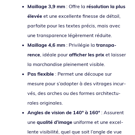
Maillage 3,9 mm
: Offre la
réso­lu­tion la plus
éle­vée
et une excel­lente finesse de détail,
par­faite pour les textes pré­cis, mais avec
une trans­pa­rence légè­re­ment réduite.
Maillage 4,6 mm
: Privilégie la
trans­pa­
rence
, idéale pour
affi­cher les prix
et lais­ser
la mar­chan­dise plei­ne­ment visible.
Pas flexible
: Permet une découpe sur
mesure pour s’adapter à des vitrages incur­
vés, des arches ou des formes archi­tec­tu­
rales originales.
Angles de vision de 140° à 160°
: Assurent
une
qua­li­té d’i­mage
uni­forme et une excel­
lente visi­bi­li­té, quel que soit l’angle de vue