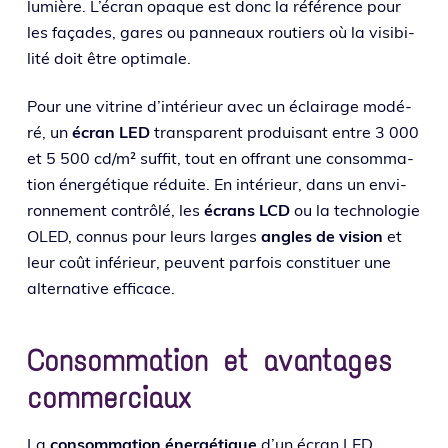
lumière. L’écran opaque est donc la réfé­rence pour
les façades, gares ou pan­neaux rou­tiers où la visi­bi­
li­té doit être optimale.
Pour une vitrine d’in­té­rieur avec un éclai­rage modé­
ré, un
écran LED
trans­pa­rent pro­dui­sant entre 3 000
et 5 500 cd/m² suf­fit, tout en offrant une consom­ma­
tion éner­gé­tique réduite. En inté­rieur, dans un envi­
ron­ne­ment contrô­lé, les
écrans LCD
ou la tech­no­lo­gie
OLED, connus pour leurs larges
angles de vision
et
leur coût infé­rieur, peuvent par­fois consti­tuer une
alter­na­tive efficace.
Consommation et avantages
commerciaux
La
consom­ma­tion éner­gé­tique
d’un écran LED