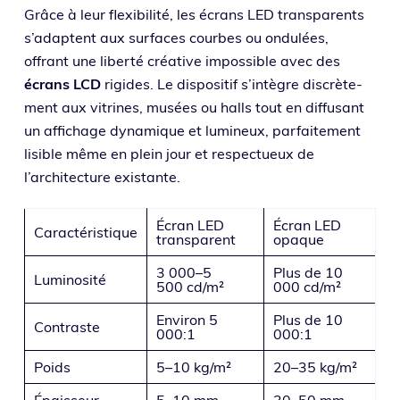
Grâce à leur flexi­bi­li­té, les écrans LED trans­pa­rents
s’adaptent aux sur­faces courbes ou ondu­lées,
offrant une liber­té créa­tive impos­sible avec des
écrans LCD
rigides. Le dis­po­si­tif s’in­tègre dis­crè­te­
ment aux vitrines, musées ou halls tout en dif­fu­sant
un affi­chage dyna­mique et lumi­neux, par­fai­te­ment
lisible même en plein jour et res­pec­tueux de
l’architecture existante.
Écran LED
Écran LED
Caractéristique
transparent
opaque
3 000–5
Plus de 10
Luminosité
500 cd/m²
000 cd/m²
Environ 5
Plus de 10
Contraste
000:1
000:1
Poids
5–10 kg/m²
20–35 kg/m²
Épaisseur
5–10 mm
30–50 mm