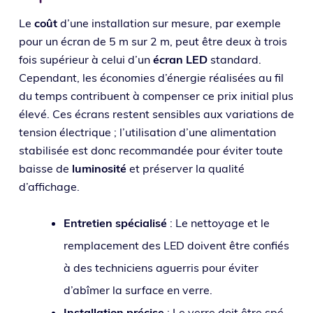
Le
coût
d’une ins­tal­la­tion sur mesure, par exemple
pour un écran de 5 m sur 2 m, peut être deux à trois
fois supé­rieur à celui d’un
écran LED
stan­dard.
Cependant, les éco­no­mies d’énergie réa­li­sées au fil
du temps contri­buent à com­pen­ser ce prix ini­tial plus
éle­vé. Ces écrans res­tent sen­sibles aux varia­tions de
ten­sion élec­trique ; l’utilisation d’une ali­men­ta­tion
sta­bi­li­sée est donc recom­man­dée pour évi­ter toute
baisse de
lumi­no­si­té
et pré­ser­ver la qua­li­té
d’affichage.
Entretien spé­cia­li­sé
: Le net­toyage et le
rem­pla­ce­ment des LED doivent être confiés
à des tech­ni­ciens aguer­ris pour évi­ter
d’abîmer la sur­face en verre.
Installation pré­cise
: Le verre doit être spé­