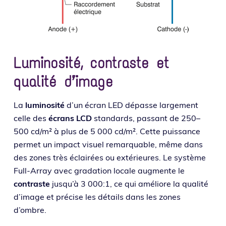
Luminosité, contraste et
qualité d’image
La
lumi­no­si­té
d’un écran LED dépasse lar­ge­ment
celle des
écrans LCD
stan­dards, pas­sant de 250–
500 cd/m² à plus de 5 000 cd/m². Cette puis­sance
per­met un impact visuel remar­quable, même dans
des zones très éclai­rées ou exté­rieures. Le sys­tème
Full-Array avec gra­da­tion locale aug­mente le
contraste
jusqu’à 3 000:1, ce qui amé­liore la qua­li­té
d’i­mage et pré­cise les détails dans les zones
d’ombre.